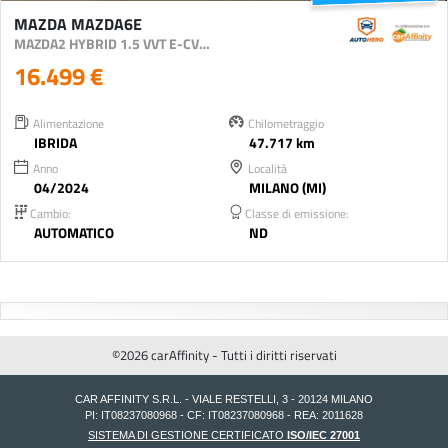
MAZDA MAZDA6E
MAZDA2 HYBRID 1.5 VVT E-CVT FULL HYBRID ELECTRIC P
16.499 €
Alimentazione
Chilometraggio
IBRIDA
47.717 km
Anno
Località
04/2024
MILANO (MI)
Cambio:
Classe di emissione:
AUTOMATICO
ND
©2026 carAffinity - Tutti i diritti riservati
CAR AFFINITY S.R.L. - VIALE RESTELLI, 3 - 20124 MILANO
PI: IT08237080968 - CF: IT08237080968 - REA: 2011628
SISTEMA DI GESTIONE CERTIFICATO
ISO/IEC 27001