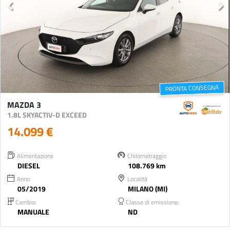
PRONTA CONSEGNA
MAZDA 3
1.8L SKYACTIV-D EXCEED
14.099 €
Alimentazione
Chilometraggio
DIESEL
108.769 km
Anno
Località
05/2019
MILANO (MI)
Cambio:
Classe di emissione:
MANUALE
ND