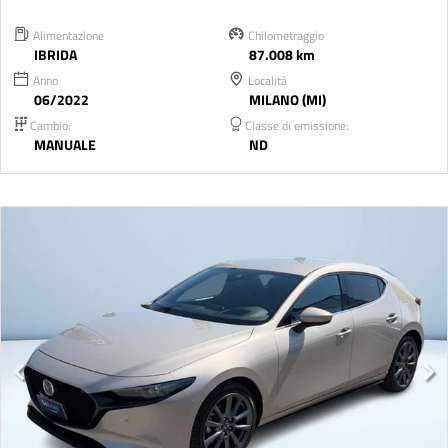
Alimentazione
Chilometraggio
IBRIDA
87.008 km
Anno
Località
06/2022
MILANO (MI)
Cambio:
Classe di emissione:
MANUALE
ND