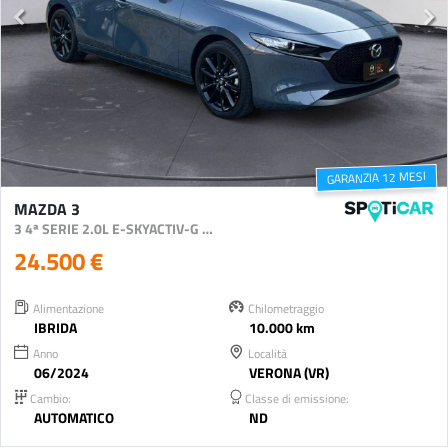
GARANZIA 12 MESI
MAZDA 3
3 4ª SERIE 2.0L E-SKYACTIV-G 150 CV M HYBRID NAGISA
24.500 €
Alimentazione
Chilometraggio
IBRIDA
10.000 km
Anno
Località
06/2024
VERONA (VR)
Cambio:
Classe di emissione:
AUTOMATICO
ND