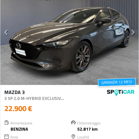
GARANZIA 12 MESI
MAZDA 3
3 5P 2.0 M-HYBRID EXCLUSIVE 150CV
22.900 €
Alimentazione
Chilometraggio
BENZINA
52.817 km
Anno
Località