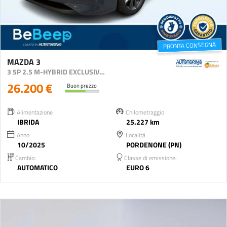
PRONTA CONSEGNA
MAZDA 3
3 5P 2.5 M-HYBRID EXCLUSIVE LINE 140CV 6AT
26.200 €
Buon prezzo
Alimentazione
Chilometraggio
IBRIDA
25.227 km
Anno
Località
10/2025
PORDENONE (PN)
Cambio:
Classe di emissione:
AUTOMATICO
EURO 6