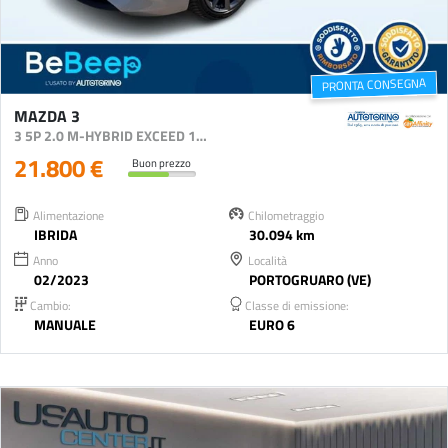
PRONTA CONSEGNA
MAZDA 3
3 5P 2.0 M-HYBRID EXCEED 150CV
21.800 €
Buon prezzo
Alimentazione
Chilometraggio
IBRIDA
30.094 km
Anno
Località
02/2023
PORTOGRUARO (VE)
Cambio:
Classe di emissione:
MANUALE
EURO 6