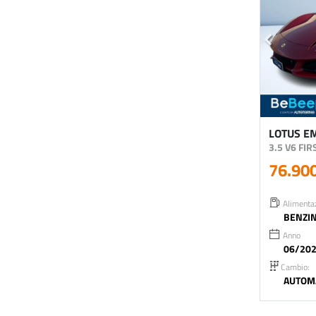
LOTUS E
3.5 V6 FI
76.90
Alimenta
BENZI
Anno
06/20
Cambio:
AUTOM