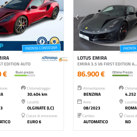
PRONTA CONSEGNA
PRONTA
MIRA
LOTUS EMIRA
RST EDITION AUTO
EMIRA 3.5 V6 FIRST EDITIO
0 €
86.900 €
Buon prezzo
Ottimo Prezzo
zione
Chilometraggio
Alimentazione
Chilome
NA
30.404 km
BENZINA
4.252
Località
Anno
Località
23
OLGINATE (LC)
08/2023
ROMA 
Classe di emissione:
Cambio:
Classe d
ATICO
EURO 6
AUTOMATICO
ND