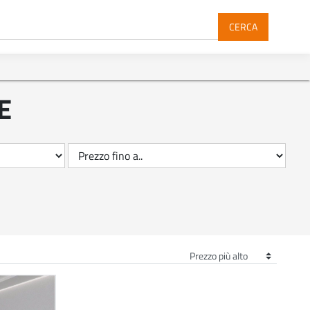
CERCA
E