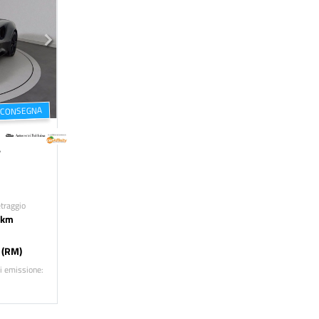
 CONSEGNA
N AUTO
traggio
 km
(RM)
i emissione: