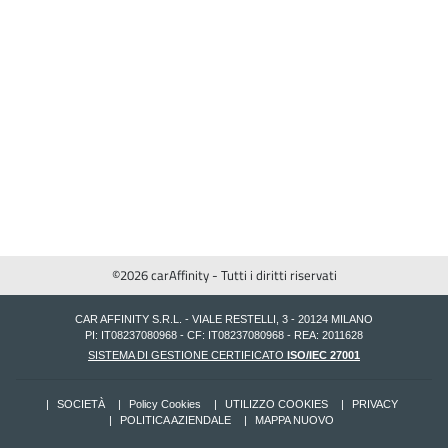
©2026 carAffinity - Tutti i diritti riservati
CAR AFFINITY S.R.L. - VIALE RESTELLI, 3 - 20124 MILANO
PI: IT08237080968 - CF: IT08237080968 - REA: 2011628
SISTEMA DI GESTIONE CERTIFICATO
ISO/IEC 27001
SOCIETÀ
Policy Cookies
UTILIZZO COOKIES
PRIVACY
POLITICA AZIENDALE
MAPPA NUOVO