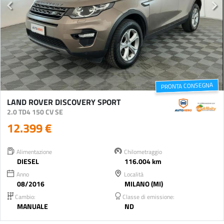
PRONTA CONSEGNA
LAND ROVER DISCOVERY SPORT
2.0 TD4 150 CV SE
12.399 €
Alimentazione
Chilometraggio
DIESEL
116.004 km
Anno
Località
08/2016
MILANO (MI)
Cambio:
Classe di emissione:
MANUALE
ND