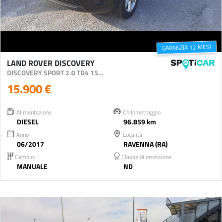
GARANZIA 12 MESI
LAND ROVER DISCOVERY
DISCOVERY SPORT 2.0 TD4 150 CV HSE
15.900 €
Alimentazione
Chilometraggio
DIESEL
96.859 km
Anno
Località
06/2017
RAVENNA (RA)
Cambio:
Classe di emissione:
MANUALE
ND