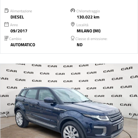
Alimentazione
Chilometraggio
DIESEL
130.022 km
Anno
Località
09/2017
MILANO (MI)
Cambio:
Classe di emissione:
AUTOMATICO
ND