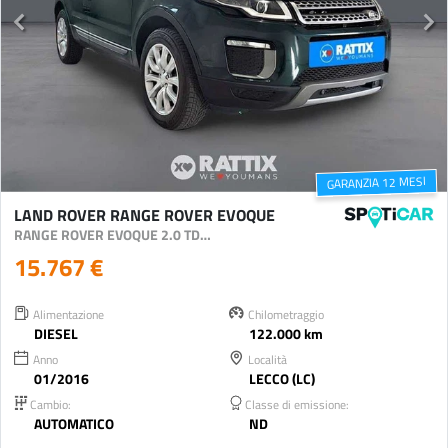
GARANZIA 12 MESI
LAND ROVER RANGE ROVER EVOQUE
RANGE ROVER EVOQUE 2.0 TD4 180CV SE AUTO
15.767 €
Alimentazione
Chilometraggio
DIESEL
122.000 km
Anno
Località
01/2016
LECCO (LC)
Cambio:
Classe di emissione:
AUTOMATICO
ND