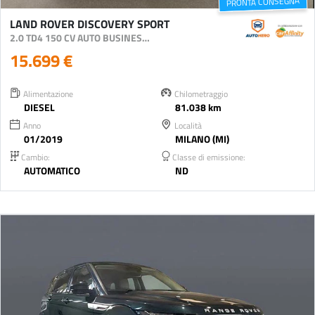
PRONTA CONSEGNA
LAND ROVER DISCOVERY SPORT
2.0 TD4 150 CV AUTO BUSINESS ED. PREMIUM SE
15.699 €
Alimentazione
Chilometraggio
DIESEL
81.038 km
Anno
Località
01/2019
MILANO (MI)
Cambio:
Classe di emissione:
AUTOMATICO
ND