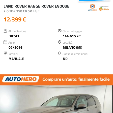
LAND ROVER RANGE ROVER EVOQUE
2.0 TD4 150 CV 5P. HSE
12.399 €
Alimentazione
Chilometraggio
DIESEL
144.615 km
Anno
Località
07/2016
MILANO (MI)
Cambio:
Classe di emissione:
MANUALE
ND