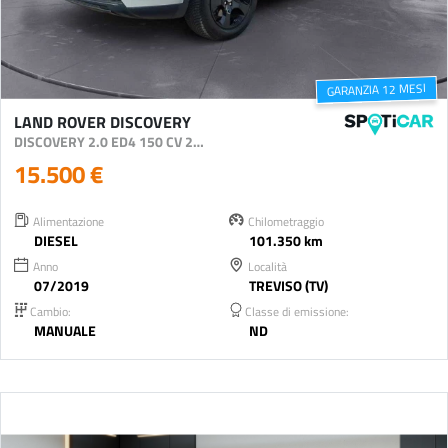
GARANZIA 12 MESI
LAND ROVER DISCOVERY
DISCOVERY 2.0 ED4 150 CV 2WD PURE
15.500 €
Alimentazione
Chilometraggio
DIESEL
101.350 km
Anno
Località
07/2019
TREVISO (TV)
Cambio:
Classe di emissione:
MANUALE
ND