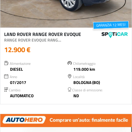
GARANZIA 12 MESI
LAND ROVER RANGE ROVER EVOQUE
RANGE ROVER EVOQUE RANGE ROVER EVOQUE 2.0 TD4 150CV SE 4X4
12.900 €
Alimentazione
Chilometraggio
DIESEL
119.000 km
Anno
Località
07/2017
BOLOGNA (BO)
Cambio:
Classe di emissione:
AUTOMATICO
ND