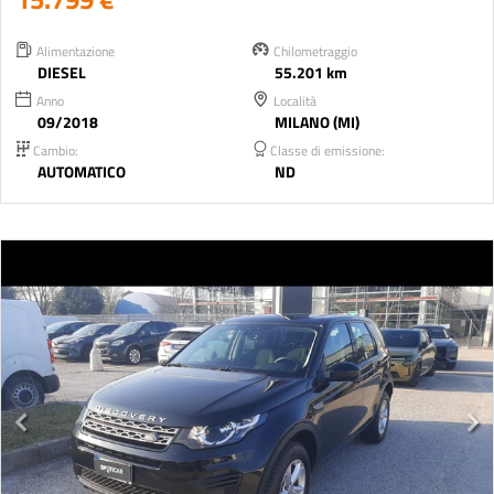
Alimentazione
Chilometraggio
DIESEL
55.201 km
Anno
Località
09/2018
MILANO (MI)
Cambio:
Classe di emissione:
AUTOMATICO
ND