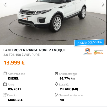
PRONTA CONSEGNA
LAND ROVER RANGE ROVER EVOQUE
2.0 TD4 150 CV 5P. PURE
13.999 €
Alimentazione
Chilometraggio
DIESEL
86.774 km
Anno
Località
09/2017
MILANO (MI)
Cambio:
Classe di emissione:
MANUALE
ND