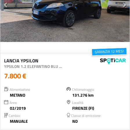
GARANZIA 12 MESI
LANCIA YPSILON
YPSILON 1.2 ELEFANTINO BLU ECOCHIC GPL 69CV MY19
7.800 €
Alimentazione
Chilometraggio
METANO
131.276 km
Anno
Località
02/2019
FIRENZE (FI)
Cambio:
Classe di emissione:
MANUALE
ND