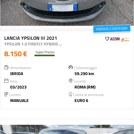
PRONTA CONSEGNA
LANCIA YPSILON III 2021
YPSILON 1.0 FIREFLY HYBRID SILVER S&S 70CV
8.150 €
Super Prezzo
Alimentazione
Chilometraggio
IBRIDA
59.290 km
Anno
Località
03/2023
ROMA (RM)
Cambio:
Classe di emissione:
MANUALE
EURO 6