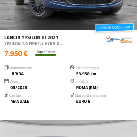
PRONTA CONSEGNA
LANCIA YPSILON III 2021
YPSILON 1.0 FIREFLY HYBRID SILVER S&S 70CV
7.950 €
Super Prezzo
Alimentazione
Chilometraggio
IBRIDA
53.958 km
Anno
Località
03/2023
ROMA (RM)
Cambio:
Classe di emissione:
MANUALE
EURO 6