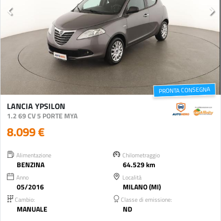
PRONTA CONSEGNA
LANCIA YPSILON
1.2 69 CV 5 PORTE MYA
8.099 €
Alimentazione
Chilometraggio
BENZINA
64.529 km
Anno
Località
05/2016
MILANO (MI)
Cambio:
Classe di emissione:
MANUALE
ND