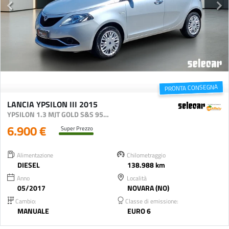
PRONTA CONSEGNA
LANCIA YPSILON III 2015
YPSILON 1.3 MJT GOLD S&S 95CV
6.900 €
Super Prezzo
Alimentazione
Chilometraggio
DIESEL
138.988 km
Anno
Località
05/2017
NOVARA (NO)
Cambio:
Classe di emissione:
MANUALE
EURO 6