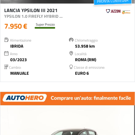
PRONTA CONSEGNA
LANCIA YPSILON III 2021
YPSILON 1.0 FIREFLY HYBRID SILVER S&S 70CV
7.950 €
Super Prezzo
Alimentazione
Chilometraggio
IBRIDA
53.958 km
Anno
Località
03/2023
ROMA (RM)
Cambio:
Classe di emissione:
MANUALE
EURO 6