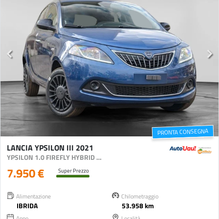
PRONTA CONSEGNA
LANCIA YPSILON III 2021
YPSILON 1.0 FIREFLY HYBRID SILVER S&S 70CV
7.950 €
Super Prezzo
Alimentazione
Chilometraggio
IBRIDA
53.958 km
Anno
Località