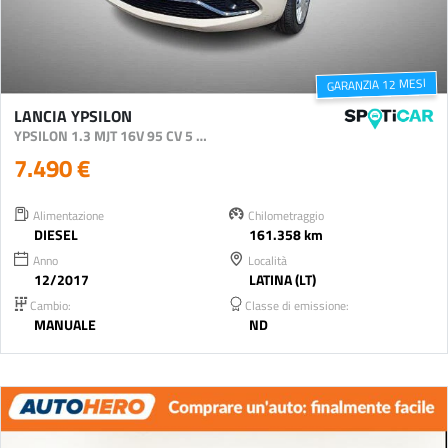
GARANZIA 12 MESI
LANCIA YPSILON
YPSILON 1.3 MJT 16V 95 CV 5 PORTE S&S SILVER
7.490 €
Alimentazione
Chilometraggio
DIESEL
161.358 km
Anno
Località
12/2017
LATINA (LT)
Cambio:
Classe di emissione:
MANUALE
ND