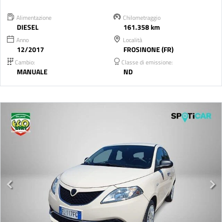
Alimentazione
Chilometraggio
DIESEL
161.358 km
Anno
Località
12/2017
FROSINONE (FR)
Cambio:
Classe di emissione:
MANUALE
ND