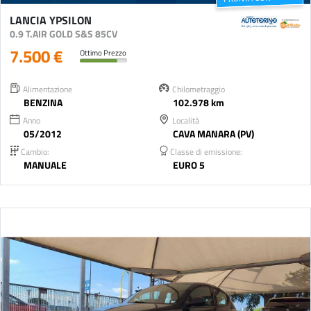
LANCIA YPSILON
0.9 T.AIR GOLD S&S 85CV
7.500 €
Ottimo Prezzo
Alimentazione
Chilometraggio
BENZINA
102.978 km
Anno
Località
05/2012
CAVA MANARA (PV)
Cambio:
Classe di emissione:
MANUALE
EURO 5