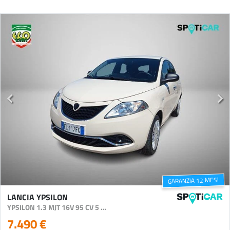
GARANZIA 12 MESI
LANCIA YPSILON
YPSILON 1.3 MJT 16V 95 CV 5 PORTE S&S SILVER
7.490 €