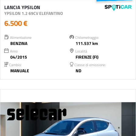
LANCIA YPSILON
YPSILON 1.2 69CV ELEFANTINO
6.500 €
Alimentazione
Chilometraggio
BENZINA
111.537 km
Anno
Località
04/2015
FIRENZE (FI)
Cambio:
Classe di emissione:
MANUALE
ND