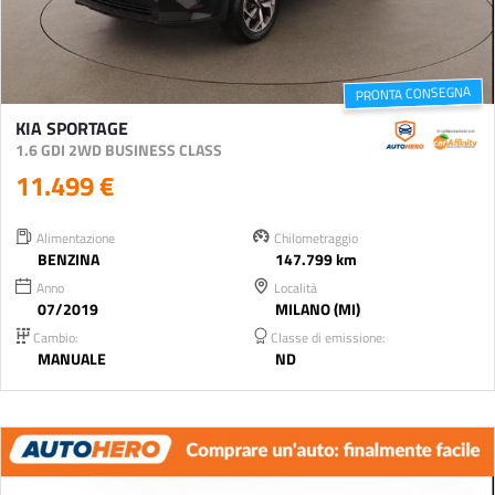
PRONTA CONSEGNA
KIA SPORTAGE
1.6 GDI 2WD BUSINESS CLASS
11.499 €
Alimentazione
Chilometraggio
BENZINA
147.799 km
Anno
Località
07/2019
MILANO (MI)
Cambio:
Classe di emissione:
MANUALE
ND