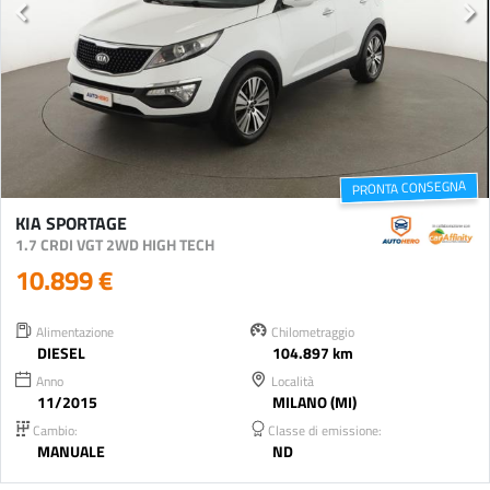
PRONTA CONSEGNA
KIA SPORTAGE
1.7 CRDI VGT 2WD HIGH TECH
10.899 €
Alimentazione
Chilometraggio
DIESEL
104.897 km
Anno
Località
11/2015
MILANO (MI)
Cambio:
Classe di emissione:
MANUALE
ND