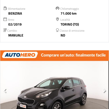
Alimentazione
Chilometraggio
BENZINA
71.000 km
Anno
Località
02/2019
TORINO (TO)
Cambio:
Classe di emissione:
MANUALE
ND