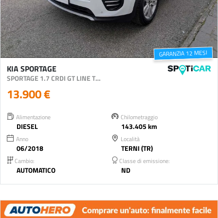
GARANZIA 12 MESI
KIA SPORTAGE
SPORTAGE 1.7 CRDI GT LINE TECHNO PACK S&S 2WD 141CV DCT
13.900 €
Alimentazione
Chilometraggio
DIESEL
143.405 km
Anno
Località
06/2018
TERNI (TR)
Cambio:
Classe di emissione:
AUTOMATICO
ND