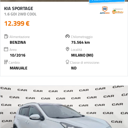
KIA SPORTAGE
1.6 GDI 2WD COOL
12.399 €
Alimentazione
Chilometraggio
BENZINA
75.564 km
Anno
Località
10/2016
MILANO (MI)
Cambio:
Classe di emissione:
MANUALE
ND