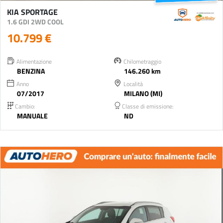
KIA SPORTAGE
1.6 GDI 2WD COOL
10.799 €
Alimentazione
Chilometraggio
BENZINA
146.260 km
Anno
Località
07/2017
MILANO (MI)
Cambio:
Classe di emissione:
MANUALE
ND