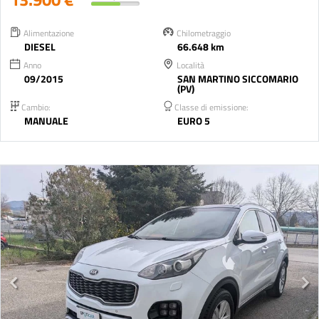
Alimentazione
Chilometraggio
DIESEL
66.648 km
Anno
Località
09/2015
SAN MARTINO SICCOMARIO
(PV)
Cambio:
Classe di emissione:
MANUALE
EURO 5