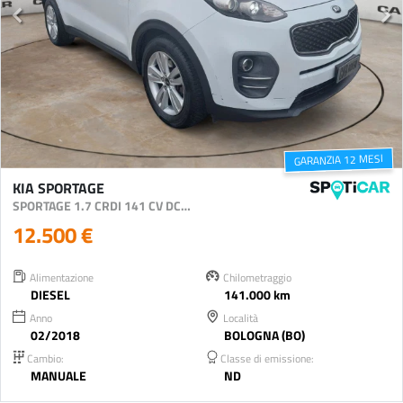
GARANZIA 12 MESI
KIA SPORTAGE
SPORTAGE 1.7 CRDI 141 CV DCT 2WD COOL NAVI
12.500 €
Alimentazione
Chilometraggio
DIESEL
141.000 km
Anno
Località
02/2018
BOLOGNA (BO)
Cambio:
Classe di emissione:
MANUALE
ND