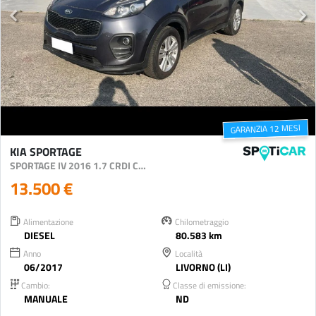
GARANZIA 12 MESI
KIA SPORTAGE
SPORTAGE IV 2016 1.7 CRDI COOL 2WD 115CV
13.500 €
Alimentazione
Chilometraggio
DIESEL
80.583 km
Anno
Località
06/2017
LIVORNO (LI)
Cambio:
Classe di emissione:
MANUALE
ND