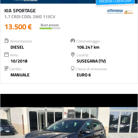
PRONTA CONSEGNA
KIA SPORTAGE
1.7 CRDI COOL 2WD 115CV
13.500 €
Buon prezzo
Alimentazione
Chilometraggio
DIESEL
106.247 km
Anno
Località
10/2018
SUSEGANA (TV)
Cambio:
Classe di emissione:
MANUALE
EURO 6