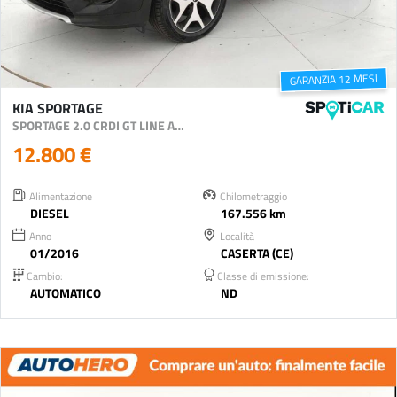
GARANZIA 12 MESI
KIA SPORTAGE
SPORTAGE 2.0 CRDI GT LINE AWD 185CV AUTO
12.800 €
Alimentazione
Chilometraggio
DIESEL
167.556 km
Anno
Località
01/2016
CASERTA (CE)
Cambio:
Classe di emissione:
AUTOMATICO
ND