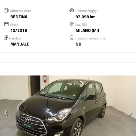
Alimentazione
Chilometraggio
BENZINA
92.098 km
Anno
Località
10/2018
MILANO (MI)
Cambio:
Classe di emissione:
MANUALE
ND