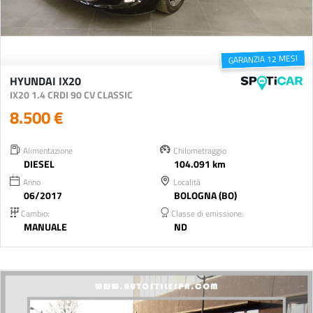
GARANZIA 12 MESI
HYUNDAI IX20
IX20 1.4 CRDI 90 CV CLASSIC
8.500 €
Alimentazione
Chilometraggio
DIESEL
104.091 km
Anno
Località
06/2017
BOLOGNA (BO)
Cambio:
Classe di emissione:
MANUALE
ND