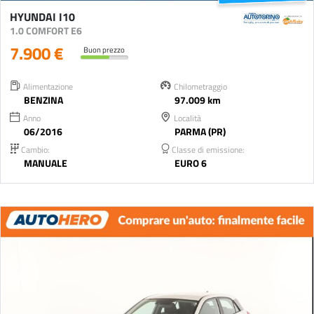
HYUNDAI I10
1.0 COMFORT E6
7.900 €
Buon prezzo
Alimentazione
Chilometraggio
BENZINA
97.009 km
Anno
Località
06/2016
PARMA (PR)
Cambio:
Classe di emissione:
MANUALE
EURO 6