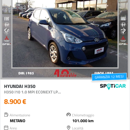
GARANZIA 12 MESI
HYUNDAI H350
H350 I10 1.0 MPI ECONEXT LPGI COMFORT
8.900 €
Alimentazione
Chilometraggio
METANO
101.000 km
Anno
Località