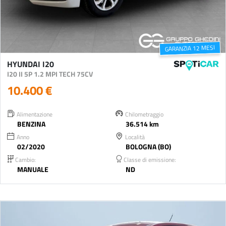
GARANZIA 12 MESI
HYUNDAI I20
I20 II 5P 1.2 MPI TECH 75CV
10.400 €
Alimentazione
Chilometraggio
BENZINA
36.514 km
Anno
Località
02/2020
BOLOGNA (BO)
Cambio:
Classe di emissione:
MANUALE
ND