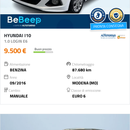
PRONTA CONSEGNA
HYUNDAI I10
1.0 LOGIN E6
9.500 €
Buon prezzo
Alimentazione
Chilometraggio
BENZINA
87.680 km
Anno
Località
09/2016
MODENA (MO)
Cambio:
Classe di emissione:
MANUALE
EURO 6