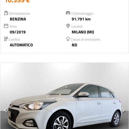
Alimentazione
Chilometraggio
BENZINA
91.791 km
Anno
Località
09/2019
MILANO (MI)
Cambio:
Classe di emissione:
AUTOMATICO
ND