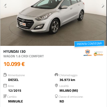
PRONTA CONSEGNA
HYUNDAI I30
WAGON 1.6 CRDI COMFORT
10.099 €
Alimentazione
Chilometraggio
DIESEL
36.973 km
Anno
Località
12/2015
MILANO (MI)
Cambio:
Classe di emissione:
MANUALE
ND