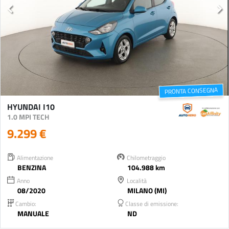
PRONTA CONSEGNA
HYUNDAI I10
1.0 MPI TECH
9.299 €
Alimentazione
Chilometraggio
BENZINA
104.988 km
Anno
Località
08/2020
MILANO (MI)
Cambio:
Classe di emissione:
MANUALE
ND