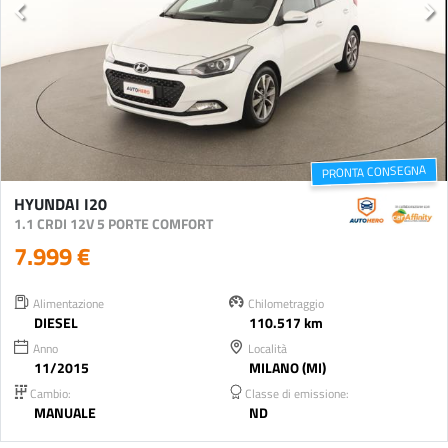
PRONTA CONSEGNA
HYUNDAI I20
1.1 CRDI 12V 5 PORTE COMFORT
7.999 €
Alimentazione
Chilometraggio
DIESEL
110.517 km
Anno
Località
11/2015
MILANO (MI)
Cambio:
Classe di emissione:
MANUALE
ND