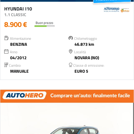
HYUNDAI I10
1.1 CLASSIC
8.900 €
Buon prezzo
Alimentazione
Chilometraggio
BENZINA
46.873 km
Anno
Località
04/2012
NOVARA (NO)
Cambio:
Classe di emissione:
MANUALE
EURO 5