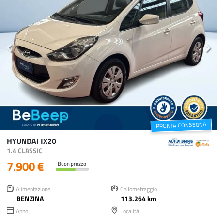
PRONTA CONSEGNA
HYUNDAI IX20
1.4 CLASSIC
7.900 €
Buon prezzo
Alimentazione
Chilometraggio
BENZINA
113.264 km
Anno
Località