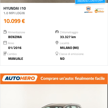
PRONTA CONSEGNA
HYUNDAI I10
1.0 MPI LOGIN
10.099 €
Alimentazione
Chilometraggio
BENZINA
33.327 km
Anno
Località
01/2016
MILANO (MI)
Cambio:
Classe di emissione:
MANUALE
ND