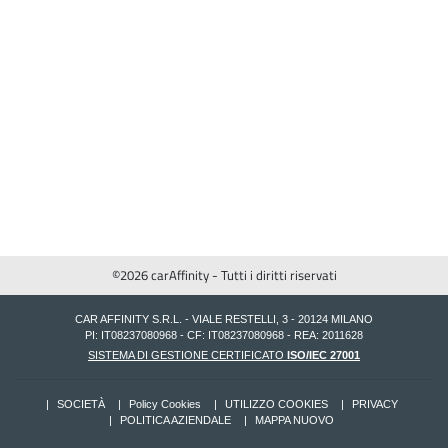
©2026 carAffinity - Tutti i diritti riservati
CAR AFFINITY S.R.L. - VIALE RESTELLI, 3 - 20124 MILANO
PI: IT08237080968 - CF: IT08237080968 - REA: 2011628
SISTEMA DI GESTIONE CERTIFICATO
ISO/IEC 27001
SOCIETÀ
Policy Cookies
UTILIZZO COOKIES
PRIVACY
POLITICA AZIENDALE
MAPPA NUOVO