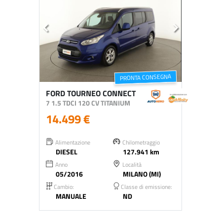
PRONTA CONSEGNA
FORD TOURNEO CONNECT
7 1.5 TDCI 120 CV TITANIUM
14.499 €
Alimentazione
Chilometraggio
DIESEL
127.941 km
Anno
Località
05/2016
MILANO (MI)
Cambio:
Classe di emissione:
MANUALE
ND