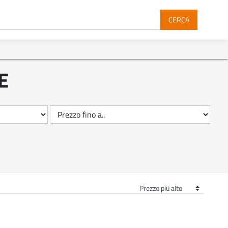
CERCA
E