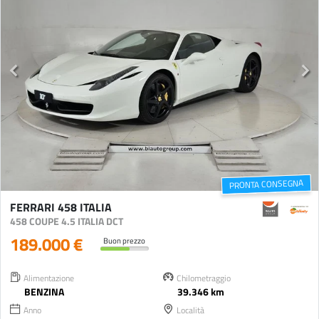
PRONTA CONSEGNA
FERRARI 458 ITALIA
458 COUPE 4.5 ITALIA DCT
189.000 €
Buon prezzo
Alimentazione
Chilometraggio
BENZINA
39.346 km
Anno
Località