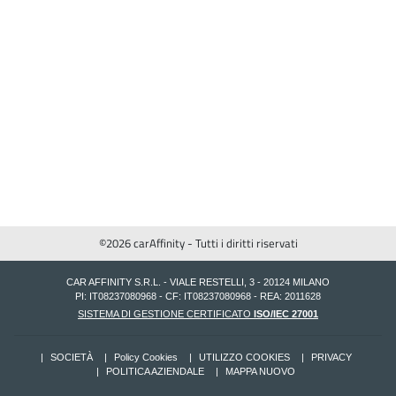
©2026 carAffinity - Tutti i diritti riservati
CAR AFFINITY S.R.L. - VIALE RESTELLI, 3 - 20124 MILANO
PI: IT08237080968 - CF: IT08237080968 - REA: 2011628
SISTEMA DI GESTIONE CERTIFICATO
ISO/IEC 27001
SOCIETÀ
Policy Cookies
UTILIZZO COOKIES
PRIVACY
POLITICA AZIENDALE
MAPPA NUOVO