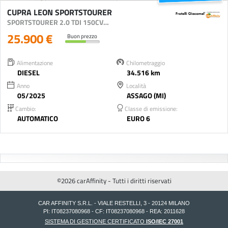
CUPRA LEON SPORTSTOURER
SPORTSTOURER 2.0 TDI 150CV DSG
25.900 €
Buon prezzo
Alimentazione
Chilometraggio
DIESEL
34.516 km
Anno
Località
05/2025
ASSAGO (MI)
Cambio:
Classe di emissione:
AUTOMATICO
EURO 6
©2026 carAffinity - Tutti i diritti riservati
CAR AFFINITY S.R.L. - VIALE RESTELLI, 3 - 20124 MILANO
PI: IT08237080968 - CF: IT08237080968 - REA: 2011628
SISTEMA DI GESTIONE CERTIFICATO
ISO/IEC 27001