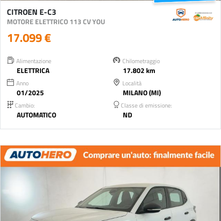
CITROEN E-C3
MOTORE ELETTRICO 113 CV YOU
17.099 €
Alimentazione
Chilometraggio
ELETTRICA
17.802 km
Anno
Località
01/2025
MILANO (MI)
Cambio:
Classe di emissione:
AUTOMATICO
ND