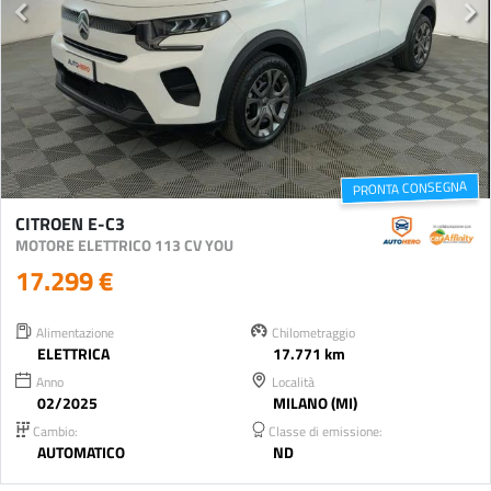
PRONTA CONSEGNA
CITROEN E-C3
MOTORE ELETTRICO 113 CV YOU
17.299 €
Alimentazione
Chilometraggio
ELETTRICA
17.771 km
Anno
Località
02/2025
MILANO (MI)
Cambio:
Classe di emissione:
AUTOMATICO
ND