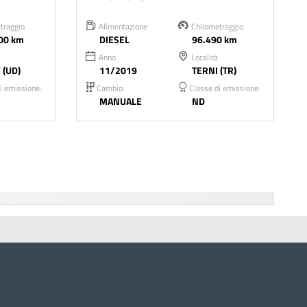
traggio
Alimentazione
Chilometraggio
00 km
DIESEL
96.490 km
Anno
Località
 (UD)
11/2019
TERNI (TR)
i emissione:
Cambio:
Classe di emissione:
MANUALE
ND