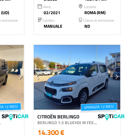
Anno
Località
 (UD)
02/2021
ROMA (RM)
i emissione:
Cambio:
Classe di emissione:
MANUALE
ND
IA 12 MESI
GARANZIA 12 MESI
CITROËN BERLINGO
L
BERLINGO 1.5 BLUEHDI M FEEL S&S 100CV
14.300 €