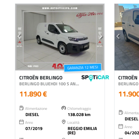
GARANZIA 12 MESI
CITROËN BERLINGO
CITROËN
BERLINGO BLUEHDI 100 S AND S VAN M CONTROL FRIGO
11.890 €
11.90
Alimentazione
Chilometraggio
Alimenta
DIESEL
138.028 km
DIESEL
Anno
Località
Anno
07/2019
REGGIO EMILIA
(RE)
04/20