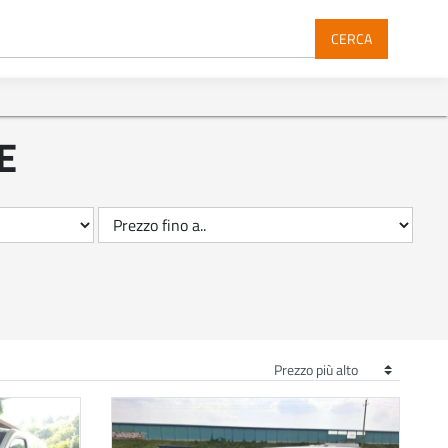
CERCA
E