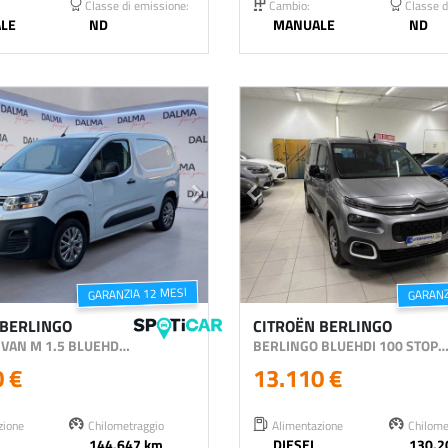
Classe di emissione:
Cambio:
Classe d
LE
ND
MANUALE
ND
GARANZIA 12 MESI
GARANZ
 BERLINGO
CITROËN BERLINGO
BERLINGO VAN M 1.5 BLUEHDI 100CV WORKER 10Q 3P.TI
BERLINGO BLUEHDI 100 STOP&START M F
0 €
13.110 €
zione
Chilometraggio
Alimentazione
Chilome
144.647 km
DIESEL
130.2