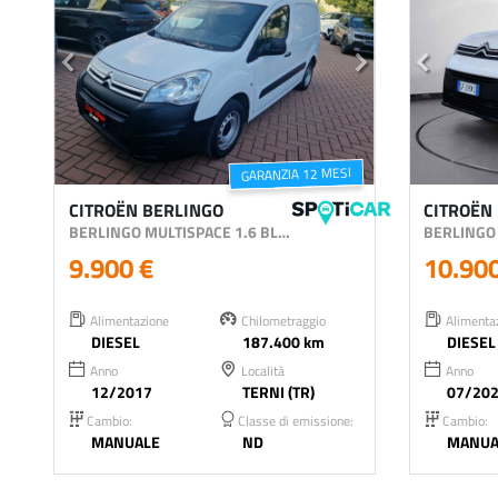
GARANZIA 12 MESI
CITROËN BERLINGO
CITROËN
BERLINGO MULTISPACE 1.6 BLUEHDI FEEL 100CV
9.900 €
10.90
Alimentazione
Chilometraggio
Alimenta
DIESEL
187.400 km
DIESEL
Anno
Località
Anno
12/2017
TERNI (TR)
07/20
Cambio:
Classe di emissione:
Cambio:
MANUALE
ND
MANUA