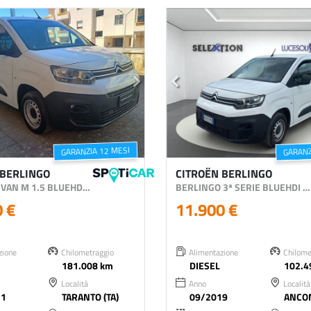
GARANZIA 12 MESI
GARANZ
 BERLINGO
CITROËN BERLINGO
BERLINGO VAN M 1.5 BLUEHDI 100CV CLUB 3P.TI
BERLINGO 3ª SERIE BLUEHDI 75 VAN M CONTROL
0 €
11.900 €
zione
Chilometraggio
Alimentazione
Chilome
181.008 km
DIESEL
102.4
Località
Anno
Località
21
TARANTO (TA)
09/2019
ANCON