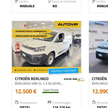
Cambio:
Classe di emissione:
Cambio:
MANUALE
ND
MANUA
PRONTA CONSEGNA
CITROËN BERLINGO
CITROËN
BERLINGO VAN XL 1.5 BLUEHDI 100CV S&S CLUB 3P.TI
12.500 €
12.99
Super Prezzo
Alimentazione
Chilometraggio
Alimenta
DIESEL
116.326 km
DIESEL