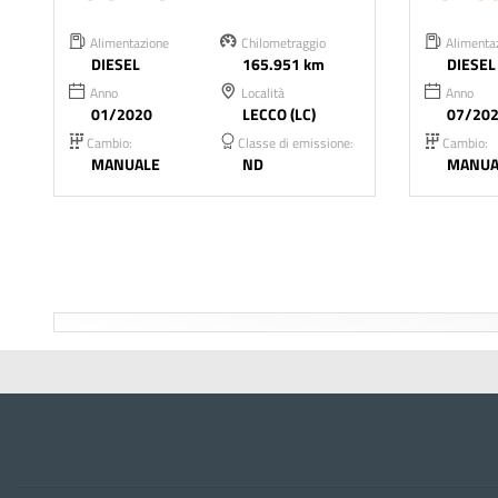
Alimentazione
Chilometraggio
Alimenta
DIESEL
165.951 km
DIESEL
Anno
Località
Anno
01/2020
LECCO (LC)
07/20
Cambio:
Classe di emissione:
Cambio:
MANUALE
ND
MANUA