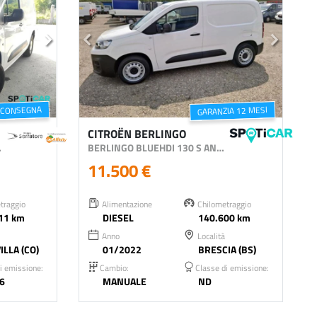
 CONSEGNA
GARANZIA 12 MESI
CITROËN BERLINGO
UB 3P.TI
BERLINGO BLUEHDI 130 S AND S VAN M CLUB
11.500 €
traggio
Alimentazione
Chilometraggio
11 km
DIESEL
140.600 km
Anno
Località
ILLA (CO)
01/2022
BRESCIA (BS)
i emissione:
Cambio:
Classe di emissione:
6
MANUALE
ND