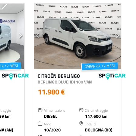
IA 12 MESI
GARANZIA 12 MESI
CITROËN BERLINGO
BERLINGO BLUEHDI 100 VAN
11.980 €
traggio
Alimentazione
Chilometraggio
99 km
DIESEL
147.600 km
Anno
Località
A (AN)
10/2020
BOLOGNA (BO)