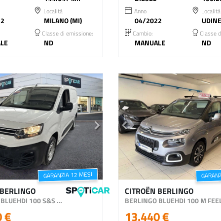
Località
Anno
Località
22
MILANO (MI)
04/2022
UDINE
Classe di emissione:
Cambio:
Classe d
LE
ND
MANUALE
ND
GARANZIA 12 MESI
GARANZ
 BERLINGO
CITROËN BERLINGO
BERLINGO BLUEHDI 100 S&S M CLUB
BERLINGO BLUEHDI 100 M FEE
0 €
13.440 €