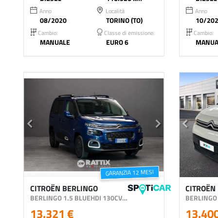
Anno
Località
Anno
08/2020
TORINO (TO)
10/20
Cambio:
Classe di emissione:
Cambio:
MANUALE
EURO 6
MANUA
GARANZIA 12 MESI
CITROËN BERLINGO
CITROËN
BERLINGO 1.5 BLUEHDI 130CV FEEL PACK
13.321 €
13.40