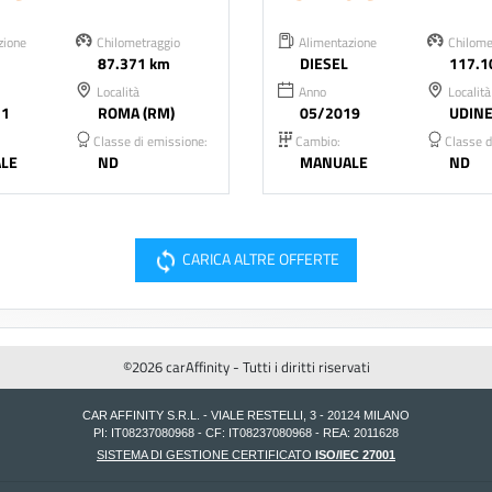
zione
Chilometraggio
Alimentazione
Chilome
87.371 km
DIESEL
117.1
Località
Anno
Località
21
ROMA (RM)
05/2019
UDINE
Classe di emissione:
Cambio:
Classe d
LE
ND
MANUALE
ND
cached
CARICA ALTRE OFFERTE
©2026 carAffinity - Tutti i diritti riservati
CAR AFFINITY S.R.L. - VIALE RESTELLI, 3 - 20124 MILANO
PI: IT08237080968 - CF: IT08237080968 - REA: 2011628
SISTEMA DI GESTIONE CERTIFICATO
ISO/IEC 27001