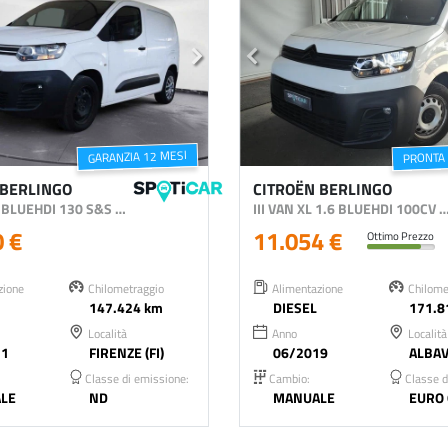
PRONTA
GARANZIA 12 MESI
 BERLINGO
CITROËN BERLINGO
BERLINGO BLUEHDI 130 S&S M CLUB
III VAN XL 1.6 BLUEHDI 100CV S&S CL
0 €
11.054 €
Ottimo Prezzo
zione
Chilometraggio
Alimentazione
Chilome
147.424 km
DIESEL
171.8
Località
Anno
Località
21
FIRENZE (FI)
06/2019
ALBAV
Classe di emissione:
Cambio:
Classe d
LE
ND
MANUALE
EURO 