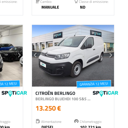
i emissione:
Cambio:
Classe di emissione:
MANUALE
ND
IA 12 MESI
GARANZIA 12 MESI
CITROËN BERLINGO
EEL
BERLINGO BLUEHDI 100 S&S M CLUB
13.250 €
traggio
Alimentazione
Chilometraggio
00 km
DIESEL
102.721 km