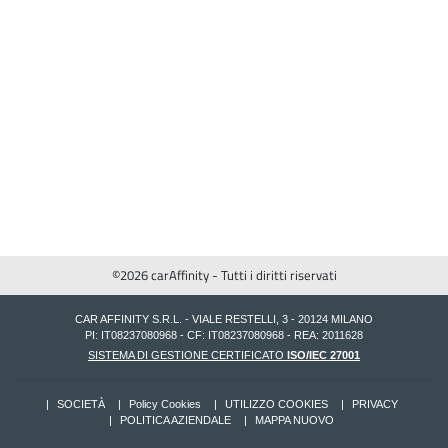
©2026 carAffinity - Tutti i diritti riservati
CAR AFFINITY S.R.L. - VIALE RESTELLI, 3 - 20124 MILANO
PI: IT08237080968 - CF: IT08237080968 - REA: 2011628
SISTEMA DI GESTIONE CERTIFICATO
ISO/IEC 27001
SOCIETÀ
Policy Cookies
UTILIZZO COOKIES
PRIVACY
POLITICA AZIENDALE
MAPPA NUOVO