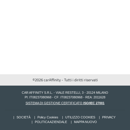
©2026 carAffinity - Tutti i diritti riservati
CAR AFFINITY S.R.L. - VIALE RESTELLI, 3 - 20124 MILANO
PI: IT08237080968 - CF: IT08237080968 - REA: 2011628
SISTEMA DI GESTIONE CERTIFICATO
ISO/IEC 27001
SOCIETÀ
Policy Cookies
UTILIZZO COOKIES
PRIVACY
POLITICA AZIENDALE
MAPPA NUOVO