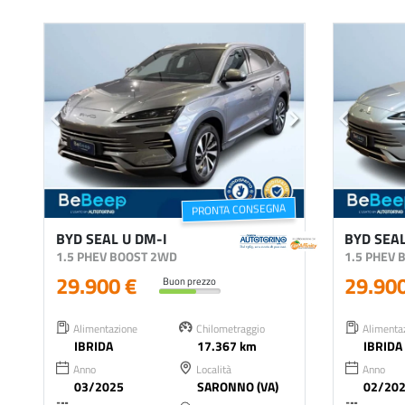
PRONTA CONSEGNA
BYD SEAL U DM-I
BYD SEAL
1.5 PHEV BOOST 2WD
1.5 PHEV
29.900 €
29.90
Buon prezzo
Alimentazione
Chilometraggio
Alimenta
IBRIDA
17.367 km
IBRIDA
Anno
Località
Anno
03/2025
SARONNO (VA)
02/20