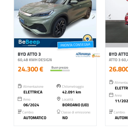
PRONTA CONSEGNA
BYD ATTO 3
BYD ATTO
60,48 KWH DESIGN
ATTO 3 60
24.300 €
26.80
Buon prezzo
Alimenta
Alimentazione
Chilometraggio
ELETTR
ELETTRICA
42.091 km
Anno
Anno
Località
11/20
06/2024
BORDANO (UD)
Cambio:
Classe di emissione:
Cambio:
AUTOMATICO
ND
AUTOM