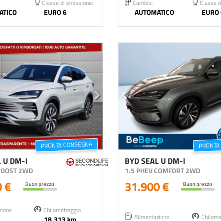
Classe di emissione:
Cambio:
Classe d
ATICO
EURO 6
AUTOMATICO
EURO 
PRONTA CONSEGNA
PRONTA
 U DM-I
BYD SEAL U DM-I
 BOOST 2WD
1.5 PHEV COMFORT 2WD
0 €
31.900 €
Buon prezzo
Buon prezzo
zione
Chilometraggio
Alimentazione
Chilome
18.313 km