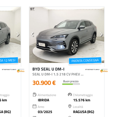
PRONTA CONSEGNA
IA 12 MESI
BYD SEAL U DM-I
OST
SEAL U DM-I 1.5 218 CV PHEV BOOST
30.900 €
Buon prezzo
traggio
Alimentazione
Chilometraggio
6 km
IBRIDA
15.576 km
Anno
Località
A (RG)
03/2025
RAGUSA (RG)