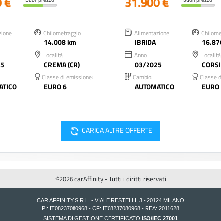
0 €
31.900 €
zione
Chilometraggio
Alimentazione
Chilome
14.008 km
IBRIDA
16.87
Località
Anno
Località
25
CREMA (CR)
03/2025
CORSI
Classe di emissione:
Cambio:
Classe d
ATICO
EURO 6
AUTOMATICO
EURO 
cached
CARICA ALTRE OFFERTE
©2026 carAffinity - Tutti i diritti riservati
CAR AFFINITY S.R.L. - VIALE RESTELLI, 3 - 20124 MILANO
PI: IT08237080968 - CF: IT08237080968 - REA: 2011628
SISTEMA DI GESTIONE CERTIFICATO
ISO/IEC 27001