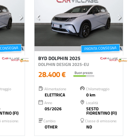
 CONSEGNA
PRONTA CONSEGNA
BYD DOLPHIN 2025
DOLPHIN DESIGN 2025-EU
28.400 €
Buon prezzo
traggio
Alimentazione
Chilometraggio
ELETTRICA
0 km
Anno
Località
O
05/2026
SESTO
NTINO (FI)
FIORENTINO (FI)
i emissione:
Cambio:
Classe di emissione:
OTHER
ND