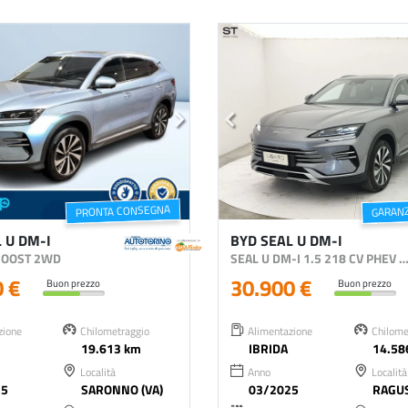
PRONTA CONSEGNA
GARANZ
 U DM-I
BYD SEAL U DM-I
 BOOST 2WD
SEAL U DM-I 1.5 218 CV PHEV BO
0 €
30.900 €
Buon prezzo
Buon prezzo
zione
Chilometraggio
Alimentazione
Chilome
19.613 km
IBRIDA
14.58
Località
Anno
Località
25
SARONNO (VA)
03/2025
RAGUS