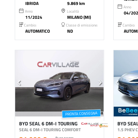
IBRIDA
9.869 km
Anno
Anno
Località
04/20
11/2024
MILANO (MI)
Cambio:
Classe di emissione:
Cambio:
AUTOMATICO
ND
AUTOM
PRONTA CONSEGNA
BYD SEAL 6 DM-I TOURING
BYD SEAL
SEAL 6 DM-I TOURING COMFORT
1.5 PHEV
Buon prezzo