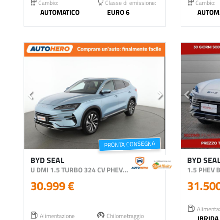
Cambio:
Classe di emissione:
Cambio:
AUTOMATICO
EURO 6
AUTOM
PRONTA CONSEGNA
BYD SEAL
BYD SEAL
U DMI 1.5 TURBO 324 CV PHEV DESIGN
1.5 PHEV
30.999 €
31.50
Alimenta
Alimentazione
Chilometraggio
IBRIDA