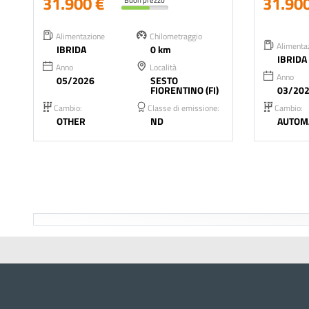
31.900 €
31.90
Alimentazione
Chilometraggio
Alimenta
IBRIDA
0 km
IBRIDA
Anno
Località
Anno
05/2026
SESTO
FIORENTINO (FI)
03/20
Cambio:
Classe di emissione:
Cambio:
OTHER
ND
AUTOM