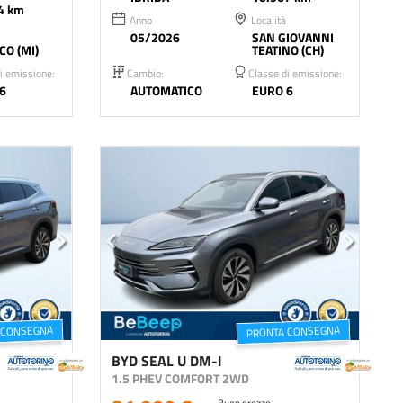
4 km
Anno
Località
05/2026
SAN GIOVANNI
CO (MI)
TEATINO (CH)
i emissione:
Cambio:
Classe di emissione:
6
AUTOMATICO
EURO 6
 CONSEGNA
PRONTA CONSEGNA
BYD SEAL U DM-I
1.5 PHEV COMFORT 2WD
Buon prezzo