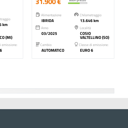
31.900 €
Alimentazione
Chilometraggio
traggio
IBRIDA
13.646 km
6 km
Anno
Località
03/2025
COSIO
CO (MI)
VALTELLINO (SO)
i emissione:
Cambio:
Classe di emissione:
6
AUTOMATICO
EURO 6