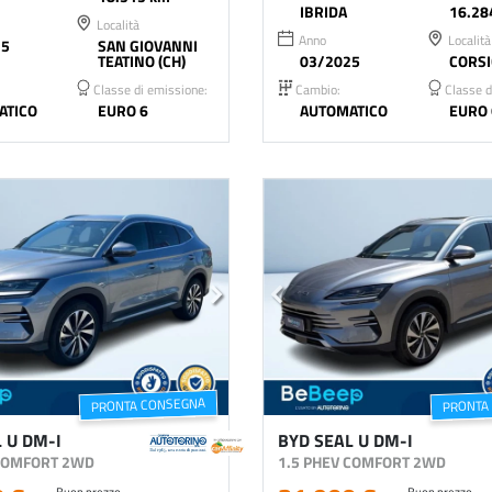
IBRIDA
16.28
Località
Anno
Località
25
SAN GIOVANNI
TEATINO (CH)
03/2025
CORSI
Classe di emissione:
Cambio:
Classe d
ATICO
EURO 6
AUTOMATICO
EURO 
PRONTA CONSEGNA
PRONTA
 U DM-I
BYD SEAL U DM-I
 COMFORT 2WD
1.5 PHEV COMFORT 2WD
Buon prezzo
Buon prezzo