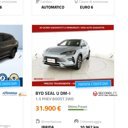
i emissione:
Cambio:
Classe di emissione:
6
AUTOMATICO
EURO 6
 CONSEGNA
PRONTA CONSEGNA
BYD SEAL U DM-I
1.5 PHEV BOOST 2WD
31.900 €
Ottimo Prezzo
Alimentazione
Chilometraggio
traggio
IBRIDA
10.967 km