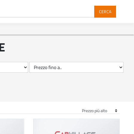
CERCA
E