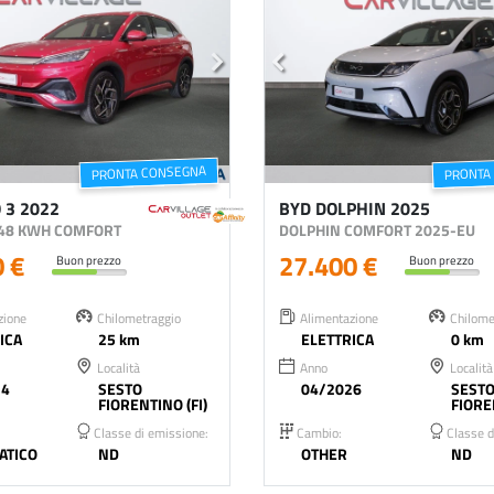
PRONTA CONSEGNA
PRONTA
 3 2022
BYD DOLPHIN 2025
,48 KWH COMFORT
DOLPHIN COMFORT 2025-EU
0 €
27.400 €
Buon prezzo
Buon prezzo
zione
Chilometraggio
Alimentazione
Chilome
ICA
25 km
ELETTRICA
0 km
Località
Anno
Località
24
SESTO
04/2026
SEST
FIORENTINO (FI)
FIORE
Classe di emissione:
Cambio:
Classe d
ATICO
ND
OTHER
ND