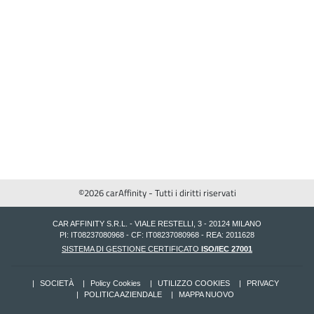
©2026 carAffinity - Tutti i diritti riservati
CAR AFFINITY S.R.L. - VIALE RESTELLI, 3 - 20124 MILANO
PI: IT08237080968 - CF: IT08237080968 - REA: 2011628
SISTEMA DI GESTIONE CERTIFICATO
ISO/IEC 27001
SOCIETÀ
Policy Cookies
UTILIZZO COOKIES
PRIVACY
POLITICA AZIENDALE
MAPPA NUOVO