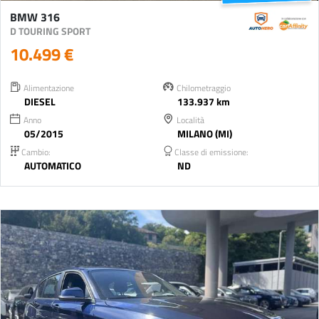
BMW 316
D TOURING SPORT
10.499 €
Alimentazione
Chilometraggio
DIESEL
133.937 km
Anno
Località
05/2015
MILANO (MI)
Cambio:
Classe di emissione:
AUTOMATICO
ND