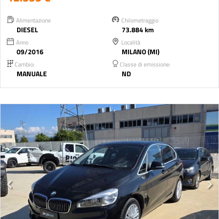
Alimentazione
Chilometraggio
DIESEL
73.884 km
Anno
Località
09/2016
MILANO (MI)
Cambio:
Classe di emissione:
MANUALE
ND