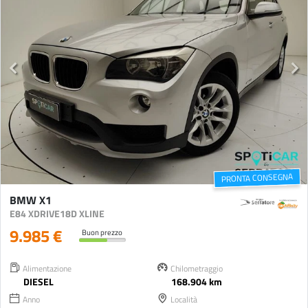
PRONTA CONSEGNA
BMW X1
E84 XDRIVE18D XLINE
9.985 €
Buon prezzo
Alimentazione
Chilometraggio
DIESEL
168.904 km
Anno
Località