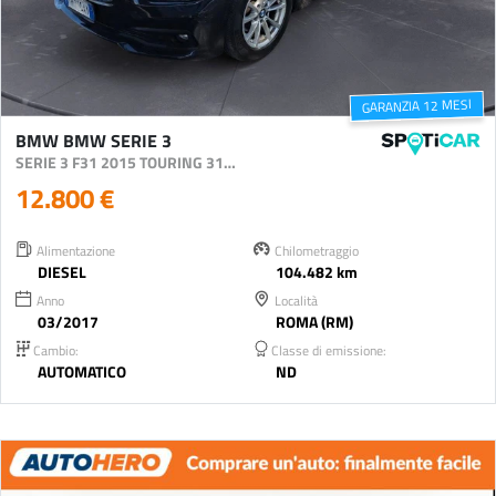
GARANZIA 12 MESI
BMW BMW SERIE 3
SERIE 3 F31 2015 TOURING 318D TOURING AUTO
12.800 €
Alimentazione
Chilometraggio
DIESEL
104.482 km
Anno
Località
03/2017
ROMA (RM)
Cambio:
Classe di emissione:
AUTOMATICO
ND