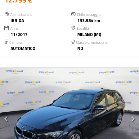
Alimentazione
Chilometraggio
IBRIDA
133.584 km
Anno
Località
11/2017
MILANO (MI)
Cambio:
Classe di emissione:
AUTOMATICO
ND