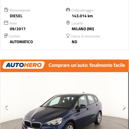
Alimentazione
Chilometraggio
DIESEL
143.014 km
Anno
Località
09/2017
MILANO (MI)
Cambio:
Classe di emissione:
AUTOMATICO
ND