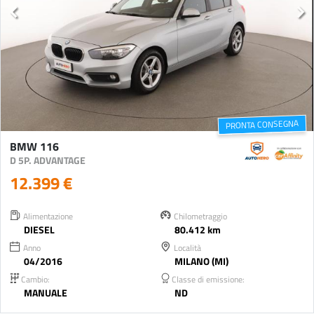
PRONTA CONSEGNA
BMW 116
D 5P. ADVANTAGE
12.399 €
Alimentazione
Chilometraggio
DIESEL
80.412 km
Anno
Località
04/2016
MILANO (MI)
Cambio:
Classe di emissione:
MANUALE
ND