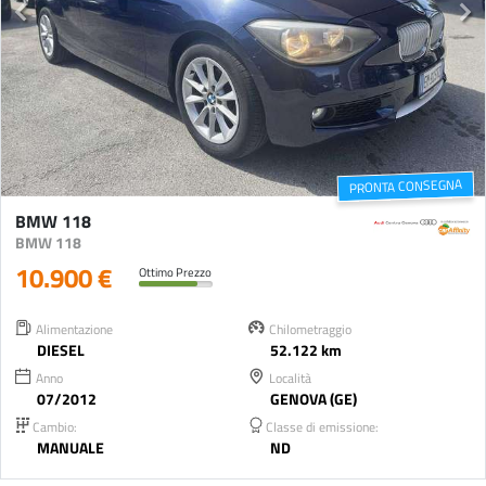
PRONTA CONSEGNA
BMW 118
BMW 118
10.900 €
Ottimo Prezzo
Alimentazione
Chilometraggio
DIESEL
52.122 km
Anno
Località
07/2012
GENOVA (GE)
Cambio:
Classe di emissione:
MANUALE
ND