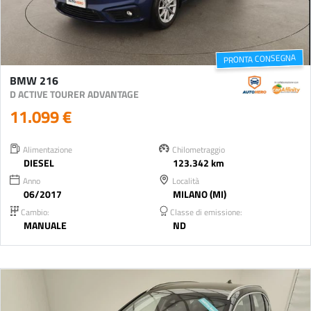
PRONTA CONSEGNA
BMW 216
D ACTIVE TOURER ADVANTAGE
11.099 €
Alimentazione
Chilometraggio
DIESEL
123.342 km
Anno
Località
06/2017
MILANO (MI)
Cambio:
Classe di emissione:
MANUALE
ND