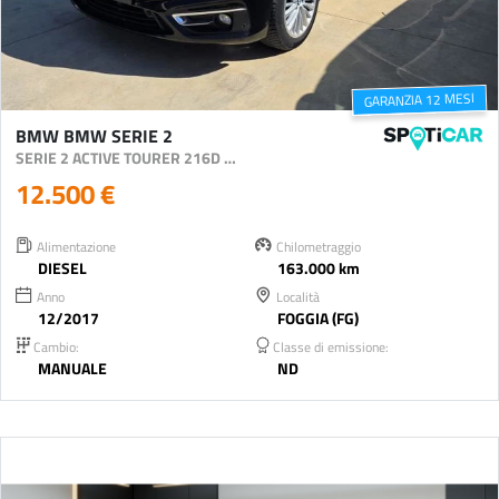
GARANZIA 12 MESI
BMW BMW SERIE 2
SERIE 2 ACTIVE TOURER 216D ACTIVE TOURER
12.500 €
Alimentazione
Chilometraggio
DIESEL
163.000 km
Anno
Località
12/2017
FOGGIA (FG)
Cambio:
Classe di emissione:
MANUALE
ND