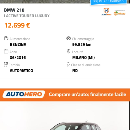
PRONTA CONSEGNA
BMW 218
I ACTIVE TOURER LUXURY
12.699 €
Alimentazione
Chilometraggio
BENZINA
99.829 km
Anno
Località
06/2016
MILANO (MI)
Cambio:
Classe di emissione:
AUTOMATICO
ND