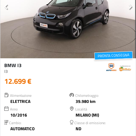
PRONTA CONSEGNA
BMW I3
I3
12.699 €
Alimentazione
Chilometraggio
ELETTRICA
39.980 km
Anno
Località
10/2016
MILANO (MI)
Cambio:
Classe di emissione:
AUTOMATICO
ND