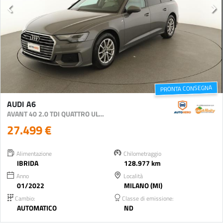
PRONTA CONSEGNA
AUDI A6
AVANT 40 2.0 TDI QUATTRO ULTRA S TRONIC BUSINESS
27.499 €
Alimentazione
Chilometraggio
IBRIDA
128.977 km
Anno
Località
01/2022
MILANO (MI)
Cambio:
Classe di emissione:
AUTOMATICO
ND