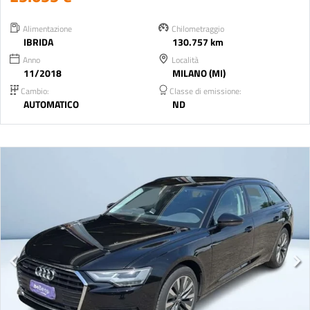
Alimentazione
Chilometraggio
IBRIDA
130.757 km
Anno
Località
11/2018
MILANO (MI)
Cambio:
Classe di emissione:
AUTOMATICO
ND