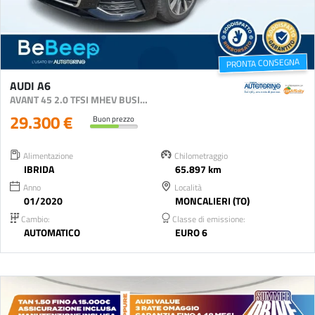
PRONTA CONSEGNA
AUDI A6
AVANT 45 2.0 TFSI MHEV BUSINESS QUATTRO S-TRONI
29.300 €
Buon prezzo
Alimentazione
Chilometraggio
IBRIDA
65.897 km
Anno
Località
01/2020
MONCALIERI (TO)
Cambio:
Classe di emissione:
AUTOMATICO
EURO 6