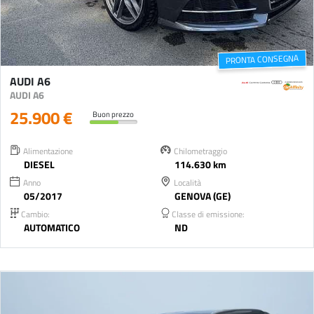
PRONTA CONSEGNA
AUDI A6
AUDI A6
25.900 €
Buon prezzo
Alimentazione
Chilometraggio
DIESEL
114.630 km
Anno
Località
05/2017
GENOVA (GE)
Cambio:
Classe di emissione:
AUTOMATICO
ND