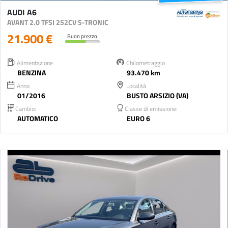
AUDI A6
AVANT 2.0 TFSI 252CV S-TRONIC
21.900 €
Buon prezzo
Alimentazione
Chilometraggio
BENZINA
93.470 km
Anno
Località
01/2016
BUSTO ARSIZIO (VA)
Cambio:
Classe di emissione:
AUTOMATICO
EURO 6