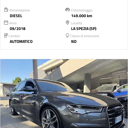
Alimentazione
Chilometraggio
DIESEL
149.000 km
Anno
Località
09/2018
LA SPEZIA (SP)
Cambio:
Classe di emissione:
AUTOMATICO
ND