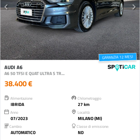
GARANZIA 12 MESI
AUDI A6
A6 50 TFSI E QUAT ULTRA S TRON BUSIN DESIGN
38.400 €
Alimentazione
Chilometraggio
IBRIDA
27 km
Anno
Località
07/2023
MILANO (MI)
Cambio:
Classe di emissione:
AUTOMATICO
ND