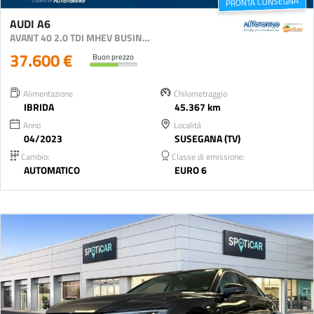
PRONTA CONSEGNA
AUDI A6
AVANT 40 2.0 TDI MHEV BUSINESS PLUS QUATTRO S-T
37.600 €
Buon prezzo
Alimentazione
Chilometraggio
IBRIDA
45.367 km
Anno
Località
04/2023
SUSEGANA (TV)
Cambio:
Classe di emissione:
AUTOMATICO
EURO 6