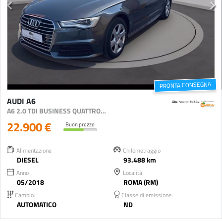
PRONTA CONSEGNA
AUDI A6
A6 2.0 TDI BUSINESS QUATTRO 190CV S-TRONIC
22.900 €
Buon prezzo
Alimentazione
Chilometraggio
DIESEL
93.488 km
Anno
Località
05/2018
ROMA (RM)
Cambio:
Classe di emissione:
AUTOMATICO
ND