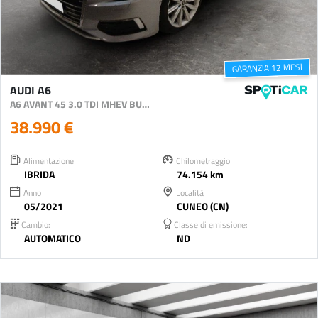
GARANZIA 12 MESI
AUDI A6
A6 AVANT 45 3.0 TDI MHEV BUSINESS DESIGN QUATTRO S-TR
38.990 €
Alimentazione
Chilometraggio
IBRIDA
74.154 km
Anno
Località
05/2021
CUNEO (CN)
Cambio:
Classe di emissione:
AUTOMATICO
ND