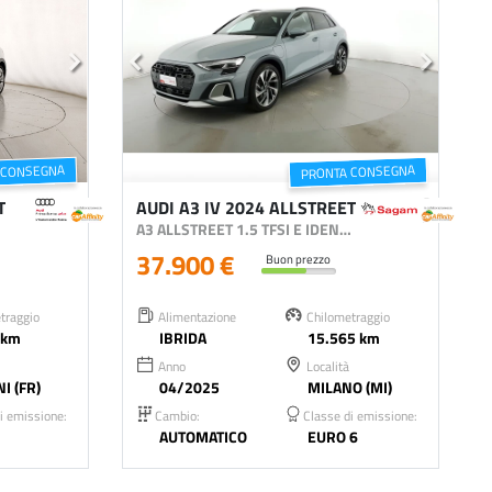
 CONSEGNA
PRONTA CONSEGNA
T
AUDI A3 IV 2024 ALLSTREET
A3 ALLSTREET 1.5 TFSI E IDENTITY CONTRAST 204CV S-TRONIC
37.900 €
Buon prezzo
traggio
Alimentazione
Chilometraggio
 km
IBRIDA
15.565 km
Anno
Località
I (FR)
04/2025
MILANO (MI)
i emissione:
Cambio:
Classe di emissione:
AUTOMATICO
EURO 6