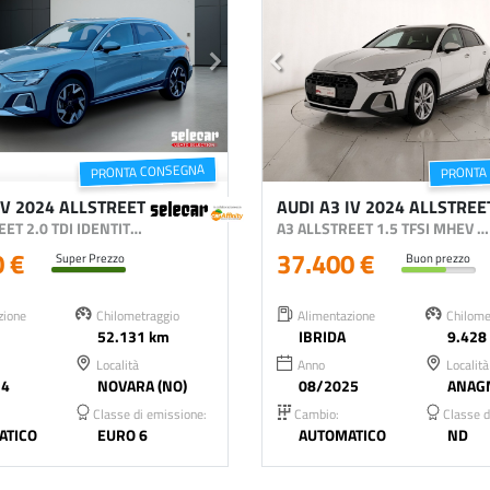
PRONTA CONSEGNA
PRONTA
IV 2024 ALLSTREET
AUDI A3 IV 2024 ALLSTREE
A3 ALLSTREET 2.0 TDI IDENTITY CONTRAST 150CV S-TRONIC
A3 ALLSTREET 1.5 TFSI MHEV BUSINESS ADVANCED 150CV S-TRONIC
0 €
37.400 €
Super Prezzo
Buon prezzo
zione
Chilometraggio
Alimentazione
Chilome
52.131 km
IBRIDA
9.428
Località
Anno
Località
24
NOVARA (NO)
08/2025
ANAGN
Classe di emissione:
Cambio:
Classe d
ATICO
EURO 6
AUTOMATICO
ND