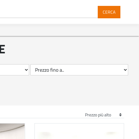
CERCA
E