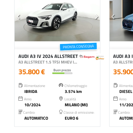
PRONTA CONSEGNA
AUDI A3 IV 2024 ALLSTREET
AUDI A3 
A3 ALLSTREET 1.5 TFSI MHEV IDENTITY CONTRAST 150CV S-TRONIC
35.800 €
35.90
Buon prezzo
Alimentazione
Chilometraggio
Alimenta
IBRIDA
3.574 km
DIESEL
Anno
Località
Anno
10/2024
MILANO (MI)
11/20
Cambio:
Classe di emissione:
Cambio:
AUTOMATICO
EURO 6
AUTOM