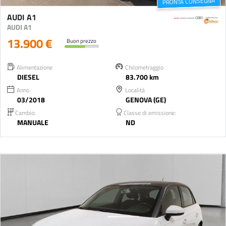
PRONTA CONSEGNA
AUDI A1
AUDI A1
13.900 €
Buon prezzo
Alimentazione
Chilometraggio
DIESEL
83.700 km
Anno
Località
03/2018
GENOVA (GE)
Cambio:
Classe di emissione:
MANUALE
ND