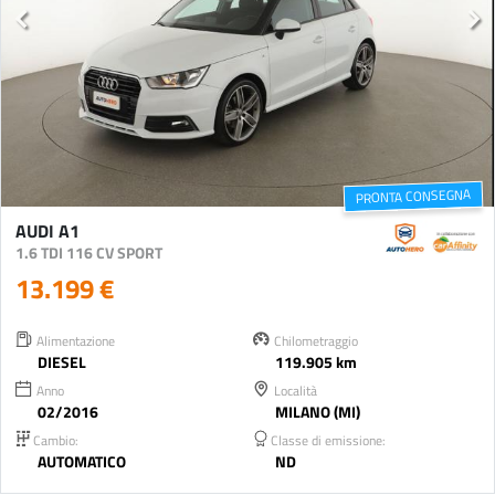
PRONTA CONSEGNA
AUDI A1
1.6 TDI 116 CV SPORT
13.199 €
Alimentazione
Chilometraggio
DIESEL
119.905 km
Anno
Località
02/2016
MILANO (MI)
Cambio:
Classe di emissione:
AUTOMATICO
ND