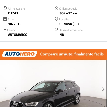
Alimentazione
Chilometraggio
DIESEL
306.417 km
Anno
Località
10/2015
GENOVA (GE)
Cambio:
Classe di emissione:
AUTOMATICO
ND