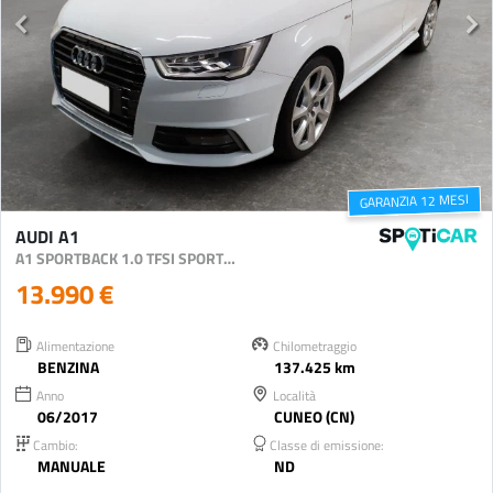
GARANZIA 12 MESI
AUDI A1
A1 SPORTBACK 1.0 TFSI SPORT 82CV
13.990 €
Alimentazione
Chilometraggio
BENZINA
137.425 km
Anno
Località
06/2017
CUNEO (CN)
Cambio:
Classe di emissione:
MANUALE
ND