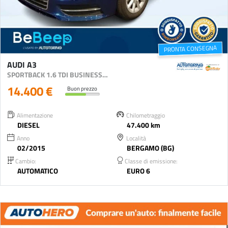
PRONTA CONSEGNA
AUDI A3
SPORTBACK 1.6 TDI BUSINESS 110CV S-TRONIC E6
14.400 €
Buon prezzo
Alimentazione
Chilometraggio
DIESEL
47.400 km
Anno
Località
02/2015
BERGAMO (BG)
Cambio:
Classe di emissione:
AUTOMATICO
EURO 6