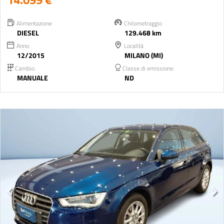
Alimentazione
Chilometraggio
DIESEL
129.468 km
Anno
Località
12/2015
MILANO (MI)
Cambio:
Classe di emissione:
MANUALE
ND