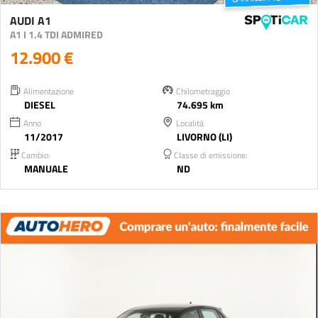
AUDI A1
A1 I 1.4 TDI ADMIRED
12.900 €
Alimentazione
Chilometraggio
DIESEL
74.695 km
Anno
Località
11/2017
LIVORNO (LI)
Cambio:
Classe di emissione:
MANUALE
ND