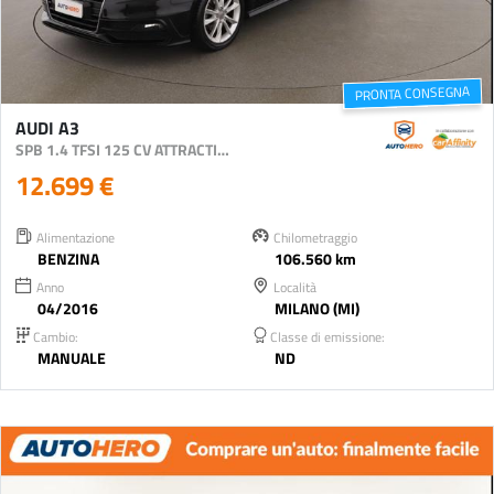
PRONTA CONSEGNA
AUDI A3
SPB 1.4 TFSI 125 CV ATTRACTION
12.699 €
Alimentazione
Chilometraggio
BENZINA
106.560 km
Anno
Località
04/2016
MILANO (MI)
Cambio:
Classe di emissione:
MANUALE
ND