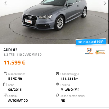
PRONTA CONSEGNA
AUDI A3
1.2 TFSI 110 CV ADMIRED
11.599 €
Alimentazione
Chilometraggio
BENZINA
131.231 km
Anno
Località
08/2015
MILANO (MI)
Cambio:
Classe di emissione:
AUTOMATICO
ND