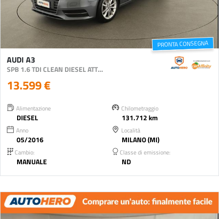
PRONTA CONSEGNA
AUDI A3
SPB 1.6 TDI CLEAN DIESEL ATTRACTION
13.599 €
Alimentazione
Chilometraggio
DIESEL
131.712 km
Anno
Località
05/2016
MILANO (MI)
Cambio:
Classe di emissione:
MANUALE
ND