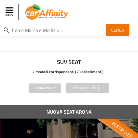
search
CERCA
SUV SEAT
2 modelli corrispondenti (23 allestimenti)
chevron_right
MOSTRA FILTRI
ORDINA PER
NUOVA SEAT ARONA
BESTSELLER