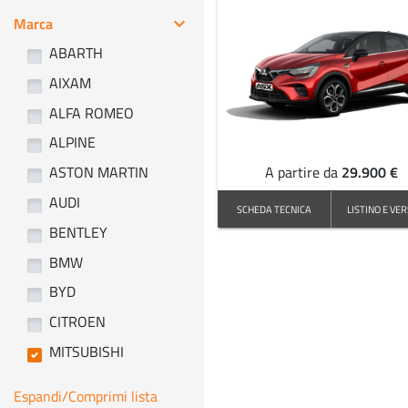
Marca
keyboard_arrow_right
ABARTH
AIXAM
ALFA ROMEO
ALPINE
29.900 €
ASTON MARTIN
A partire da
AUDI
SCHEDA TECNICA
LISTINO E VER
BENTLEY
BMW
BYD
CITROEN
MITSUBISHI
Espandi/Comprimi lista