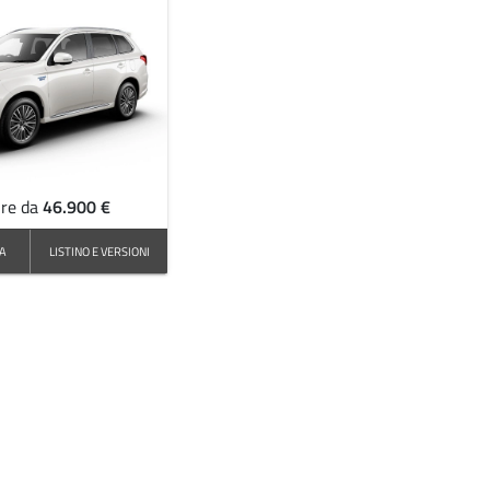
46.900 €
ire da
CA
LISTINO E VERSIONI