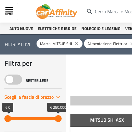
search
AUTO NUOVE
ELETTRICHE E IBRIDE
NOLEGGIO E LEASING
VEI
Marca: MITSUBISHI
Alimentazione: Elettrica
FILTRI ATTIVI
close
cl
Filtra per
BESTSELLERS
Scegli la fascia di prezzo
keyboard_arrow_right
€ 0
€ 250.000
MITSUBISHI ASX