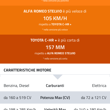
* nella versione più potente
ALFA ROMEO STELVIO
è più veloce di
105 KM/H
rispetto a
TOYOTA C-HR +
* nella versione più veloce
TOYOTA C-HR +
è più corta di
157 MM
rispetto a
ALFA ROMEO STELVIO
* nella versione più corta
CARATTERISTICHE MOTORE
Carburanti
Benzina, Diesel
Elettrica
Potenza Max (CV)
da 160 a 519 CV
da 72 a 121 CV
Velocità Max
da 198 a 285 Km/h
da 140 a 180 Km/h