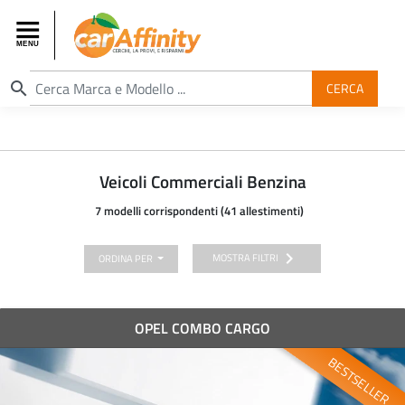
search
CERCA
Veicoli Commerciali Benzina
7 modelli corrispondenti (41 allestimenti)
chevron_right
MOSTRA FILTRI
ORDINA PER
OPEL COMBO CARGO
BESTSELLER