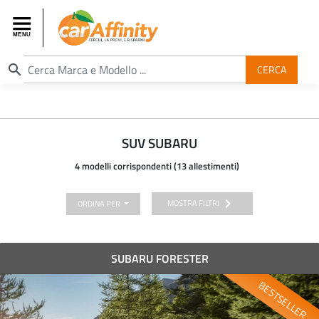
search
CERCA
SUV SUBARU
4 modelli corrispondenti (13 allestimenti)
chevron_right
MOSTRA FILTRI
ORDINA PER
SUBARU FORESTER
BESTSELLER