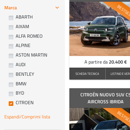
BESTSE
Marca
keyboard_arrow_right
ABARTH
AIXAM
ALFA ROMEO
ALPINE
ASTON MARTIN
20.400 €
A partire da
AUDI
BENTLEY
SCHEDA TECNICA
LISTINO E VER
BMW
BYD
CITROËN NUOVO SUV C
AIRCROSS IBRIDA
CITROEN
BESTSE
Espandi/Comprimi lista