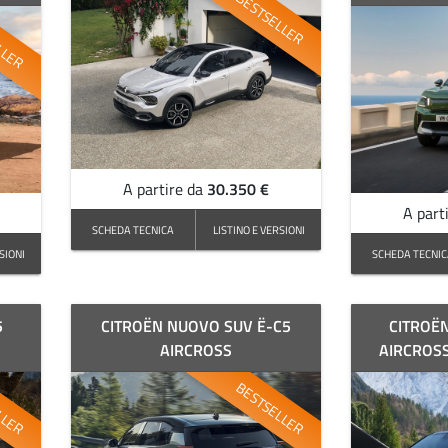
BESTSELLER
LLER
30.350 €
A partire da
A part
SCHEDA TECNICA
LISTINO E VERSIONI
SIONI
SCHEDA TECNI
5
CITROËN NUOVO SUV Ë-C5
CITROË
AIRCROSS
AIRCROSS
LLER
BESTSELLER