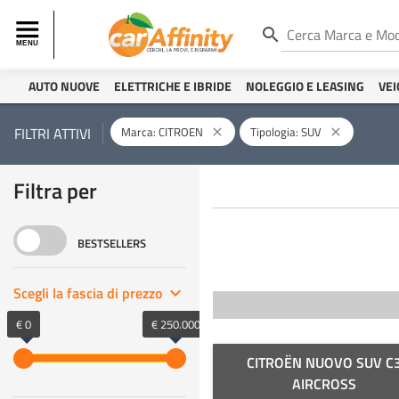
search
AUTO NUOVE
ELETTRICHE E IBRIDE
NOLEGGIO E LEASING
VEI
Marca: CITROEN
Tipologia: SUV
FILTRI ATTIVI
close
close
Filtra per
BESTSELLERS
Scegli la fascia di prezzo
keyboard_arrow_right
€ 0
€ 250.000
CITROËN NUOVO SUV C
AIRCROSS