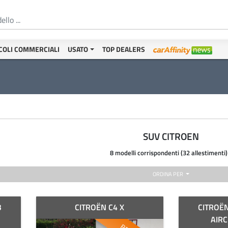
COLI COMMERCIALI
USATO
TOP DEALERS
SUV CITROEN
8 modelli corrispondenti (32 allestimenti)
ORDINA PER
3
CITROËN C4 X
CITROË
AIRC