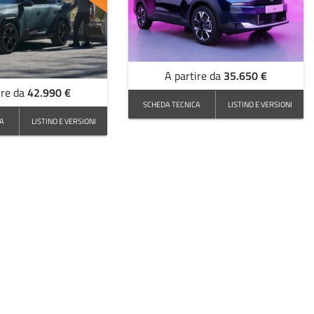
35.650 €
A partire da
42.990 €
ire da
SCHEDA TECNICA
LISTINO E VERSIONI
CA
LISTINO E VERSIONI