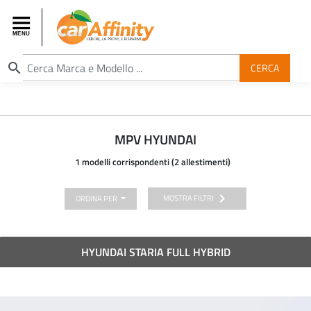
search
CERCA
MPV HYUNDAI
1 modelli corrispondenti (2 allestimenti)
chevron_right
MOSTRA FILTRI
ORDINA PER
HYUNDAI STARIA FULL HYBRID