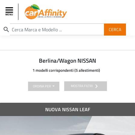
search
CERCA
Berlina/Wagon NISSAN
1 modelli corrispondenti (5 allestimenti)
chevron_right
MOSTRA FILTRI
ORDINA PER
NUOVA NISSAN LEAF