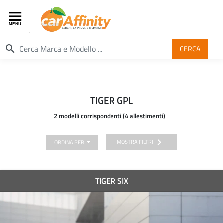
search
CERCA
TIGER GPL
2 modelli corrispondenti (4 allestimenti)
chevron_right
MOSTRA FILTRI
ORDINA PER
TIGER SIX