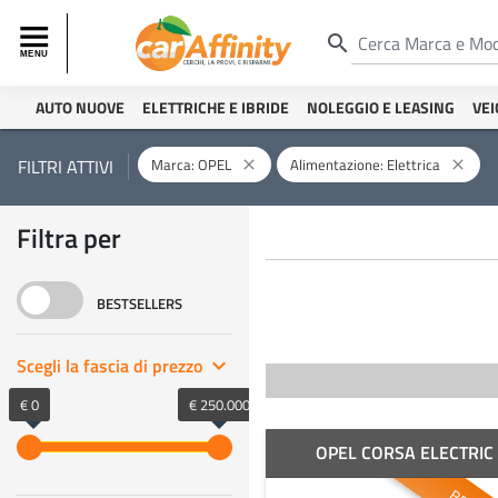
search
AUTO NUOVE
ELETTRICHE E IBRIDE
NOLEGGIO E LEASING
VEI
Marca: OPEL
Alimentazione: Elettrica
FILTRI ATTIVI
close
close
Filtra per
BESTSELLERS
Scegli la fascia di prezzo
keyboard_arrow_right
€ 0
€ 250.000
OPEL CORSA ELECTRIC