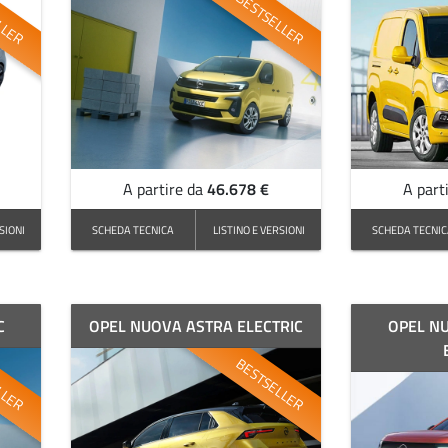
LLER
BESTSELLER
46.678 €
A partire da
A part
SIONI
SCHEDA TECNICA
LISTINO E VERSIONI
SCHEDA TECNI
C
OPEL NUOVA ASTRA ELECTRIC
OPEL N
LLER
BESTSELLER