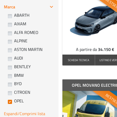
BESTSE
Marca
keyboard_arrow_right
ABARTH
AIXAM
ALFA ROMEO
ALPINE
34.150 €
ASTON MARTIN
A partire da
AUDI
SCHEDA TECNICA
LISTINO E VER
BENTLEY
BMW
BYD
OPEL MOVANO ELECTRI
CITROEN
BESTSE
OPEL
Espandi/Comprimi lista