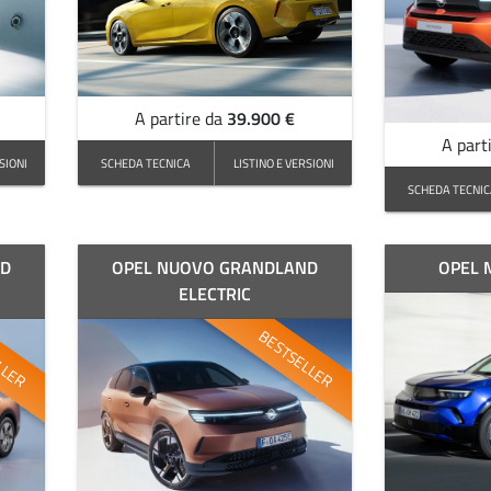
39.900 €
A partire da
A part
SIONI
SCHEDA TECNICA
LISTINO E VERSIONI
SCHEDA TECNI
ND
OPEL NUOVO GRANDLAND
OPEL 
ELECTRIC
LLER
BESTSELLER