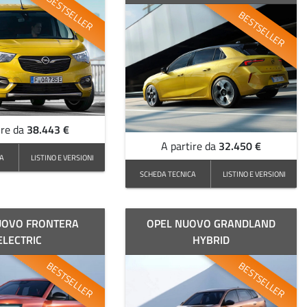
BESTSELLER
BESTSELLER
38.443 €
ire da
32.450 €
A partire da
CA
LISTINO E VERSIONI
SCHEDA TECNICA
LISTINO E VERSIONI
UOVO FRONTERA
OPEL NUOVO GRANDLAND
ELECTRIC
HYBRID
BESTSELLER
BESTSELLER