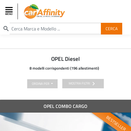
search
CERCA
OPEL Diesel
8 modelli corrispondenti (196 allestimenti)
chevron_right
MOSTRA FILTRI
ORDINA PER
OPEL COMBO CARGO
BESTSELLER