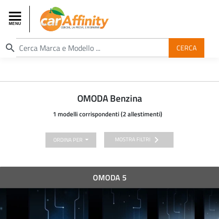
search
CERCA
OMODA Benzina
1 modelli corrispondenti (2 allestimenti)
chevron_right
MOSTRA FILTRI
ORDINA PER
OMODA 5