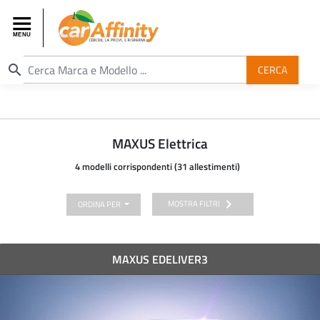
search
CERCA
MAXUS Elettrica
4 modelli corrispondenti (31 allestimenti)
chevron_right
MOSTRA FILTRI
ORDINA PER
MAXUS EDELIVER3