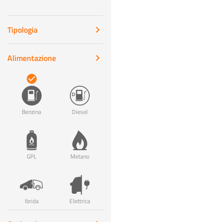
Tipologia
keyboard_arrow_right
Alimentazione
keyboard_arrow_right
check_circle
Benzina
Diesel
GPL
Metano
Ibrida
Elettrica