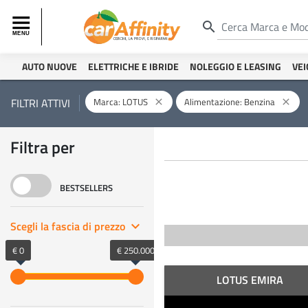
search
AUTO NUOVE
ELETTRICHE E IBRIDE
NOLEGGIO E LEASING
VEI
Marca: LOTUS
Alimentazione: Benzina
FILTRI ATTIVI
close
close
Filtra per
BESTSELLERS
Scegli la fascia di prezzo
keyboard_arrow_right
€ 0
€ 250.000
LOTUS EMIRA