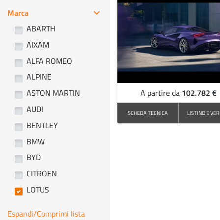
Marca
keyboard_arrow_right
ABARTH
AIXAM
ALFA ROMEO
ALPINE
102.782 €
ASTON MARTIN
A partire da
AUDI
SCHEDA TECNICA
LISTINO E VER
BENTLEY
BMW
BYD
CITROEN
LOTUS
Espandi/Comprimi lista