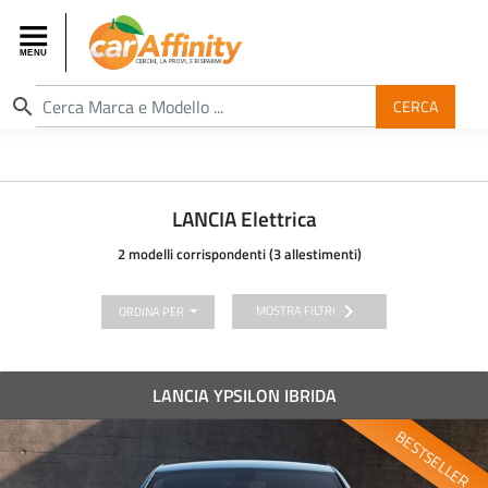
search
CERCA
LANCIA Elettrica
2 modelli corrispondenti (3 allestimenti)
chevron_right
MOSTRA FILTRI
ORDINA PER
LANCIA YPSILON IBRIDA
BESTSELLER