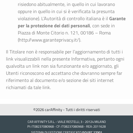
risiedono abitualmente, in quello in cui lavorano
oppure in quello in cui si è verificata la presunta
Garante
violazione). L’Autorità di controllo italiana è il
per la protezione dei dati personali
, con sede in
Piazza di Monte Citorio n. 121, 00186 – Roma
(http://www.garanteprivacy.it/).
Il Titolare non è responsabile per l’aggiornamento di tutti i
link visualizzabili nella presente Informativa, pertanto ogni
qualvolta un link non sia funzionante e/o aggiornato, gli
Utenti riconoscono ed accettano che dovranno sempre far
riferimento al documento e/o sezione dei siti internet
richiamati da tale link.
©2026 carAffinity - Tutti i diritti riservati
CAR AFFINITY S.R.L. - VIALE RESTELLI, 3 - 20124 MILANO
PI: IT08237080968 - CF: IT08237080968 - REA: 2011628
SISTEMA DI GESTIONE CERTIFICATO
ISO/IEC 27001