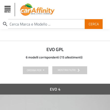
search
CERCA
EVO GPL
6 modelli corrispondenti (15 allestimenti)
chevron_right
MOSTRA FILTRI
ORDINA PER
EVO 4