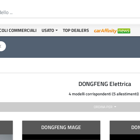
COLI COMMERCIALI
USATO
TOP DEALERS
ose
DONGFENG Elettrica
4 modelli corrispondenti (5 allestimenti)
ORDINA PER
DONGFENG MAGE
DO