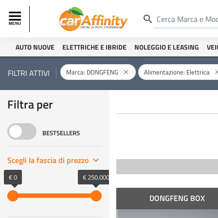
search
AUTO NUOVE
ELETTRICHE E IBRIDE
NOLEGGIO E LEASING
VEI
Marca: DONGFENG
Alimentazione: Elettrica
FILTRI ATTIVI
close
cl
Filtra per
BESTSELLERS
Scegli la fascia di prezzo
keyboard_arrow_right
€ 0
€ 250.000
DONGFENG BOX