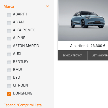
Marca
keyboard_arrow_right
ABARTH
AIXAM
ALFA ROMEO
ALPINE
23.300 €
ASTON MARTIN
A partire da
AUDI
SCHEDA TECNICA
LISTINO E VER
BENTLEY
BMW
BYD
CITROEN
DONGFENG
Espandi/Comprimi lista