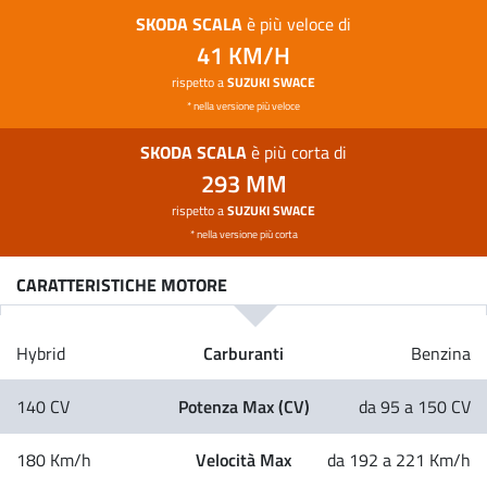
SKODA SCALA
è più veloce di
41 KM/H
rispetto a
SUZUKI SWACE
* nella versione più veloce
SKODA SCALA
è più corta di
293 MM
rispetto a
SUZUKI SWACE
* nella versione più corta
CARATTERISTICHE MOTORE
Carburanti
Hybrid
Benzina
Potenza Max (CV)
140 CV
da 95 a 150 CV
Velocità Max
180 Km/h
da 192 a 221 Km/h