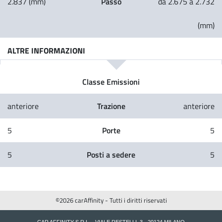
Passo
2.837 (mm)
da 2.675 a 2.732
(mm)
ALTRE INFORMAZIONI
Classe Emissioni
Trazione
anteriore
anteriore
Porte
5
5
Posti a sedere
5
5
©2026 carAffinity - Tutti i diritti riservati