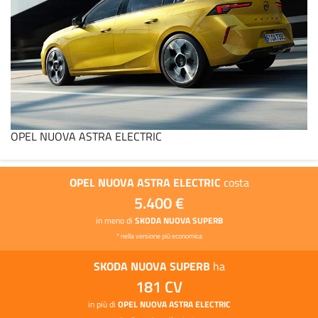
OPEL NUOVA ASTRA ELECTRIC
OPEL NUOVA ASTRA ELECTRIC
costa
5.400 €
in meno di
SKODA NUOVA SUPERB
* nella versione più economica
SKODA NUOVA SUPERB
ha
181 CV
in più di
OPEL NUOVA ASTRA ELECTRIC