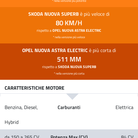
* nella versione più potente
SKODA NUOVA SUPERB
è più veloce di
80 KM/H
rispetto a
OPEL NUOVA ASTRA ELECTRIC
* nella versione più veloce
OPEL NUOVA ASTRA ELECTRIC
è più corta di
511 MM
rispetto a
SKODA NUOVA SUPERB
* nella versione più corta
CARATTERISTICHE MOTORE
Carburanti
Benzina, Diesel,
Elettrica
Hybrid
Potenza Max (CV)
da 150 a 265 CV
84 CV