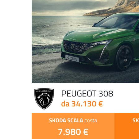
PEUGEOT 308
da 34.130 €
SKODA SCALA
SK
costa
7.980 €