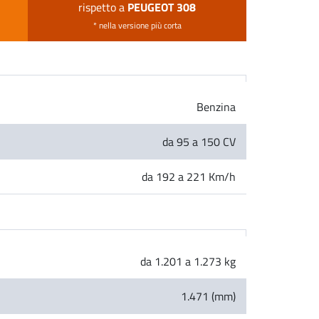
PEUGEOT 308
rispetto a
* nella versione più corta
Benzina
da 95 a 150 CV
da 192 a 221 Km/h
da 1.201 a 1.273 kg
1.471 (mm)