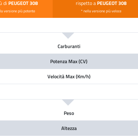
PEUGEOT 308
PEUGEOT 308
iù di
rispetto a
lla versione più potente
* nella versione più veloce
Carburanti
Potenza Max (CV)
Velocità Max (Km/h)
Peso
Altezza