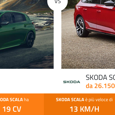
VS
SKODA S
da 26.150
ODA SCALA
SKODA SCALA
ha
è più veloce di
19 CV
13 KM/H