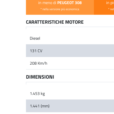
PEUGEOT 308
in meno di
in p
* nella versione più economica
* ne
CARATTERISTICHE MOTORE
Diesel
131 CV
208 Km/h
DIMENSIONI
1.453 kg
1.441 (mm)