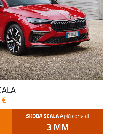
CALA
 €
SKODA SCALA
è più corta di
3 MM