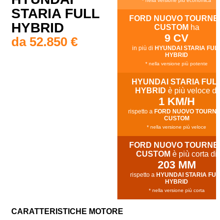
* nella versione più economica
STARIA FULL
FORD NUOVO TOURNE
HYBRID
CUSTOM
ha
9 CV
da 52.850 €
in più di
HYUNDAI STARIA FUL
HYBRID
* nella versione più potente
HYUNDAI STARIA FUL
HYBRID
è più veloce di
1 KM/H
rispetto a
FORD NUOVO TOURN
CUSTOM
* nella versione più veloce
FORD NUOVO TOURNE
CUSTOM
è più corta di
203 MM
rispetto a
HYUNDAI STARIA FUL
HYBRID
* nella versione più corta
CARATTERISTICHE MOTORE