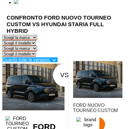
CONFRONTO FORD NUOVO TOURNEO
CUSTOM VS HYUNDAI STARIA FULL
HYBRID
expand_more
Guarda tutte le versioni
VS
FORD NUOVO
TOURNEO CUSTOM
FORD