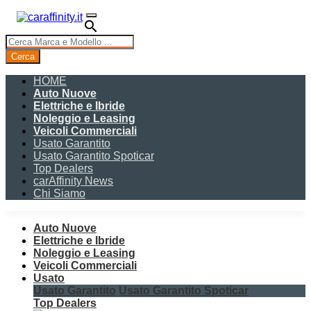
search
Cerca
HOME
Auto Nuove
Elettriche e Ibride
Noleggio e Leasing
Veicoli Commerciali
Usato Garantito
Usato Garantito Spoticar
Top Dealers
carAffinity News
Chi Siamo
Auto Nuove
Elettriche e Ibride
Noleggio e Leasing
Veicoli Commerciali
Usato
Usato Garantito
Usato Garantito Spoticar
Top Dealers