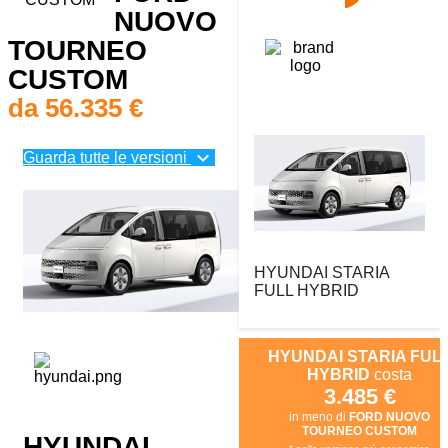
NUOVO
TOURNEO
vs
CUSTOM
da 56.335 €
expand_more
Guarda tutte le versioni
HYUNDAI STARIA
FULL HYBRID
HYUNDAI STARIA FUL
HYBRID
costa
3.485 €
in meno di
FORD NUOVO
TOURNEO CUSTOM
HYUNDAI