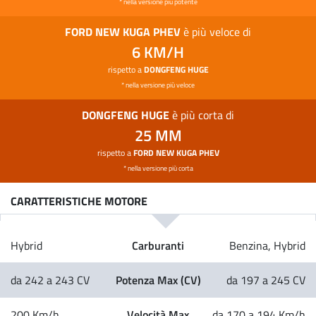
* nella versione più potente
FORD NEW KUGA PHEV
è più veloce di
6 KM/H
rispetto a
DONGFENG HUGE
* nella versione più veloce
DONGFENG HUGE
è più corta di
25 MM
rispetto a
FORD NEW KUGA PHEV
* nella versione più corta
CARATTERISTICHE MOTORE
Carburanti
Hybrid
Benzina, Hybrid
Potenza Max (CV)
da 242 a 243 CV
da 197 a 245 CV
Velocità Max
200 Km/h
da 170 a 194 Km/h