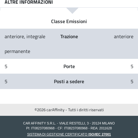
ALTRE INFORMAZIONI
Classe Emissioni
Trazione
anteriore, integrale
anteriore
permanente
Porte
5
5
Posti a sedere
5
5
©2026 carAffinity - Tutti i diritti riservati
CAR AFFINITY S.R.L. - VIALE RESTELLI, 3 - 20124 MILANO
PI: IT08237080968 - CF: IT08237080968 - REA: 2011628
SISTEMA DI GESTIONE CERTIFICATO
ISO/IEC 27001