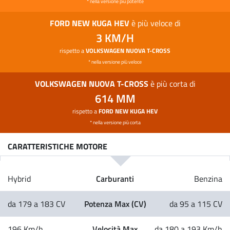
* nella versione più potente
FORD NEW KUGA HEV
è più veloce di
3 KM/H
rispetto a
VOLKSWAGEN NUOVA T-CROSS
* nella versione più veloce
VOLKSWAGEN NUOVA T-CROSS
è più corta di
614 MM
rispetto a
FORD NEW KUGA HEV
* nella versione più corta
CARATTERISTICHE MOTORE
Carburanti
Hybrid
Benzina
Potenza Max (CV)
da 179 a 183 CV
da 95 a 115 CV
Velocità Max
196 Km/h
da 180 a 193 Km/h