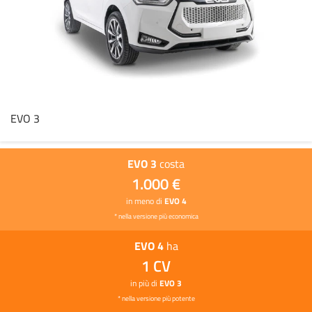
EVO 3
EVO 3
costa
1.000 €
in meno di
EVO 4
* nella versione più economica
EVO 4
ha
1 CV
in più di
EVO 3
* nella versione più potente