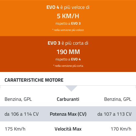
EVO 4
è più veloce di
5 KM/H
rispetto a
EVO 3
* nella versione più veloce
EVO 3
è più corta di
190 MM
rispetto a
EVO 4
* nella versione più corta
CARATTERISTICHE MOTORE
Carburanti
Benzina, GPL
Benzina, GPL
Potenza Max (CV)
da 106 a 114 CV
da 107 a 113 CV
Velocità Max
175 Km/h
170 Km/h