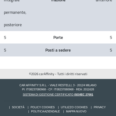
permanente,
posteriore
Porte
5
5
Posti a sedere
5
5
©2026 carAffinity - Tutti i diritti riservati
CAR AFFINITY S.R.L. - VIALE RESTELLI, 3 - 20124 MILANO
PI: IT08237080968 - CF: IT08237080968 - REA: 2011628
SISTEMA DI GESTIONE CERTIFICATO
ISO/IEC 27001
SOCIETÀ
POLICY COOKIES
UTILIZZO COOKIES
PRIVACY
POLITICA AZIENDALE
MAPPA NUOVO