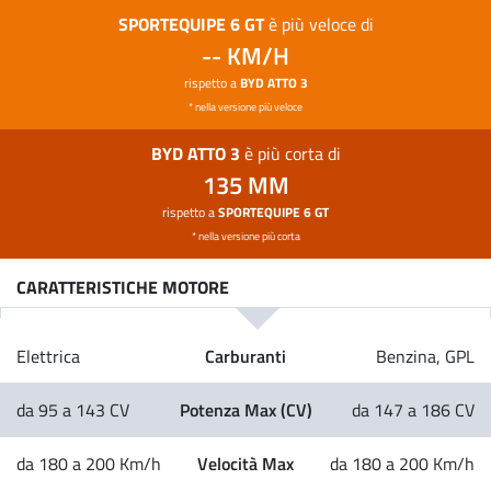
SPORTEQUIPE 6 GT
è più veloce di
-- KM/H
rispetto a
BYD ATTO 3
* nella versione più veloce
BYD ATTO 3
è più corta di
135 MM
rispetto a
SPORTEQUIPE 6 GT
* nella versione più corta
CARATTERISTICHE MOTORE
Carburanti
Elettrica
Benzina, GPL
Potenza Max (CV)
da 95 a 143 CV
da 147 a 186 CV
Velocità Max
da 180 a 200 Km/h
da 180 a 200 Km/h