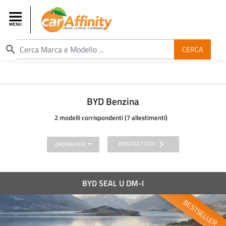
search
CERCA
BYD Benzina
2 modelli corrispondenti (7 allestimenti)
chevron_right
MOSTRA FILTRI
ORDINA PER
BYD SEAL U DM-I
BESTSELLER